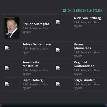
ŐK IS ÉRDEKELHETNEK
Alicia von Rittberg
1 filmben játszottak
Stellan Skarsgård
együtt
1 filmben játszottak
együtt
Tobias Santelmann
Herman
Tømmeraas
1 filmben játszottak
együtt
1 filmben játszottak
együtt
Tone Beate
Ragnhild
Mostraum
Gudbrandsen
1 filmben játszottak
1 filmben játszottak
együtt
együtt
Bjørn Floberg
Stig R. Amdam
1 filmben játszottak
1 filmben játszottak
együtt
együtt