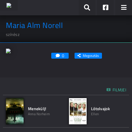
Maria Alm Norell
színész
0
Megosztás
FILMJEI
Menekülj!
Lótolvajok
Anna Norheim
Ellen