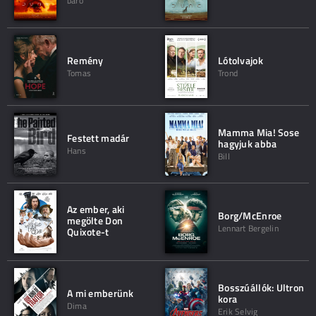
báró
Remény
Lótolvajok
Tomas
Trond
Mamma Mia! Sose
Festett madár
hagyjuk abba
Hans
Bill
Az ember, aki
Borg/McEnroe
megölte Don
Lennart Bergelin
Quixote-t
Bosszúállók: Ultron
A mi emberünk
kora
Dima
Erik Selvig