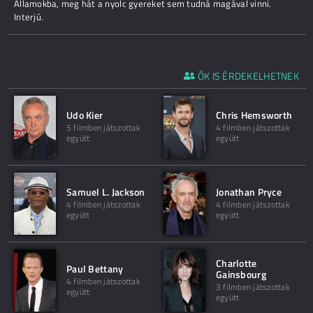
Államokba, meg hát a nyolc gyereket sem tudná magával vinni.
Interjú.
ŐK IS ÉRDEKELHETNEK
Udo Kier
Chris Hemsworth
5 filmben játszottak
4 filmben játszottak
együtt
együtt
Samuel L. Jackson
Jonathan Pryce
4 filmben játszottak
4 filmben játszottak
együtt
együtt
Charlotte
Paul Bettany
Gainsbourg
4 filmben játszottak
3 filmben játszottak
együtt
együtt