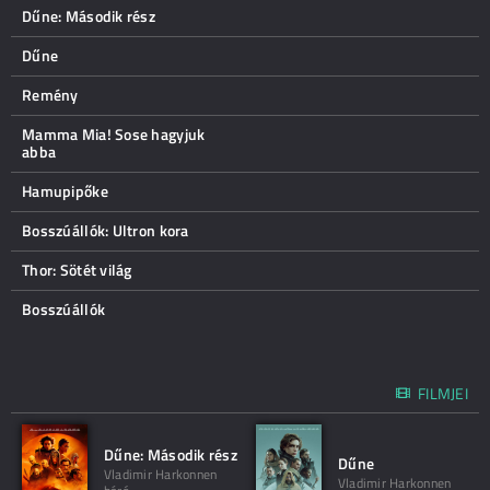
Dűne: Második rész
Dűne
Remény
Mamma Mia! Sose hagyjuk
abba
Hamupipőke
Bosszúállók: Ultron kora
Thor: Sötét világ
Bosszúállók
FILMJEI
Dűne: Második rész
Dűne
Vladimir Harkonnen
Vladimir Harkonnen