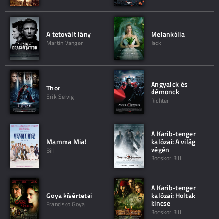
A tetovált lány
Melankólia
Martin Vanger
Jack
Angyalok és
Thor
démonok
Erik Selvig
Richter
A Karib-tenger
Mamma Mia!
kalózai: A világ
végén
Bill
Bocskor Bill
A Karib-tenger
Goya kísértetei
kalózai: Holtak
kincse
Francisco Goya
Bocskor Bill