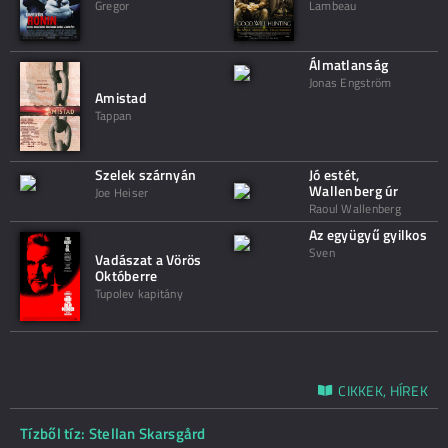
Gregor
Lambeau
Álmatlanság
Jonas Engström
Amistad
Tappan
Szelek szárnyán
Jó estét,
Wallenberg úr
Joe Heiser
Raoul Wallenberg
Az együgyű gyilkos
Sven
Vadászat a Vörös
Októberre
Tupolev kapitány
CIKKEK, HÍREK
Tízből tíz: Stellan Skarsgård