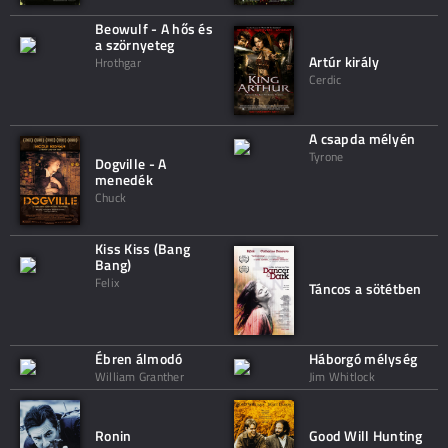
Beowulf - A hős és
a szörnyeteg
Artúr király
Hrothgar
Cerdic
A csapda mélyén
Tyrone
Dogville - A
menedék
Chuck
Kiss Kiss (Bang
Bang)
Felix
Táncos a sötétben
Ébren álmodó
Háborgó mélység
William Granther
Jim Whitlock
Ronin
Good Will Hunting