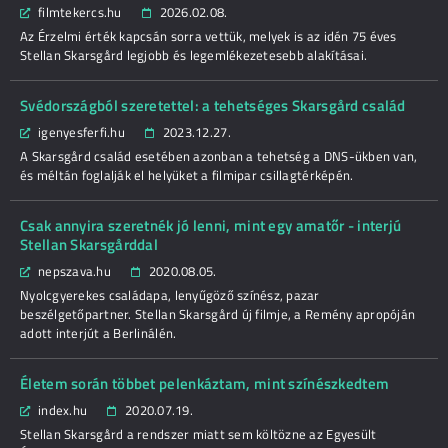
filmtekercs.hu
2026.02.08.
Az Érzelmi érték kapcsán sorra vettük, melyek is az idén 75 éves
Stellan Skarsgård legjobb és legemlékezetesebb alakításai.
Svédországból szeretettel: a tehetséges Skarsgård család
igenyesferfi.hu
2023.12.27.
A Skarsgård család esetében azonban a tehetség a DNS-ükben van,
és méltán foglalják el helyüket a filmipar csillagtérképén.
Csak annyira szeretnék jó lenni, mint egy amatőr - interjú
Stellan Skarsgårddal
nepszava.hu
2020.08.05.
Nyolcgyerekes családapa, lenyűgöző színész, pazar
beszélgetőpartner. Stellan Skarsgård új filmje, a Remény apropóján
adott interjút a Berlinálén.
Életem során többet pelenkáztam, mint színészkedtem
index.hu
2020.07.19.
Stellan Skarsgård a rendszer miatt sem költözne az Egyesült