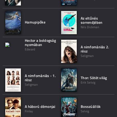
Az eltűnés
Hamupipőke
sorrendjében
Nils Dickman
Hector a boldogság
nyomában
A nimfomániás 2.
Edward
rész
Seligman
A nimfomániás - 1.
Thor: Sötét világ
rész
Erik Selvig
Seligman
A háború démonjai
Bosszúállók
Finlay
Selvig