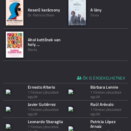
Keserű karácsony
A lány
Dr. Patricia Otero
Silvia
Ahol kettőnek van
hely ...
Marta
ŐK IS ÉRDEKELHETNEK
Ernesto Alterio
Bárbara Lennie
1 filmben játszottak
1 filmben játszottak
együtt
együtt
Javier Gutiérrez
Raúl Arévalo
1 filmben játszottak
1 filmben játszottak
együtt
együtt
Leonardo Sbaraglia
Patricia López
Arnaiz
1 filmben játszottak