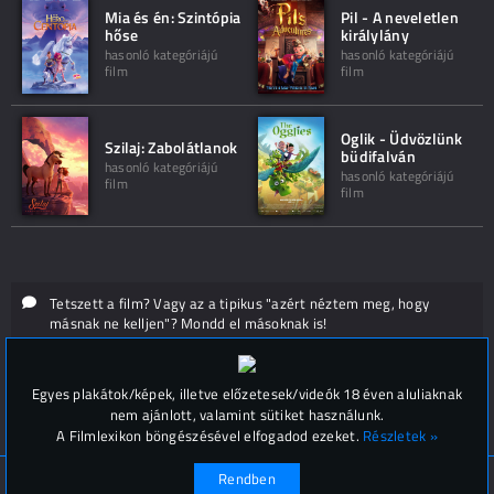
Mia és én: Szintópia
Pil - A neveletlen
hőse
királylány
hasonló kategóriájú
hasonló kategóriájú
film
film
Oglik - Üdvözlünk
Szilaj: Zabolátlanok
büdifalván
hasonló kategóriájú
hasonló kategóriájú
film
film
Tetszett a film? Vagy az a tipikus "azért néztem meg, hogy
másnak ne kelljen"? Mondd el másoknak is!
Hozzászólások (
0
)
Egyes plakátok/képek, illetve előzetesek/videók 18 éven aluliaknak
nem ajánlott, valamint sütiket használunk.
A Filmlexikon böngészésével elfogadod ezeket.
Részletek »
Rendben
© Filmlexikon 2019-2026
Kapcsolat, impresszum