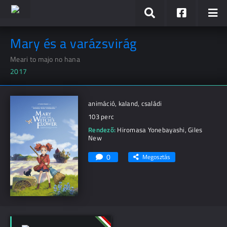
Mary és a varázsvirág
Meari to majo no hana
2017
animáció, kaland, családi
103 perc
Rendező:
Hiromasa Yonebayashi
,
Giles
New
0
Megosztás