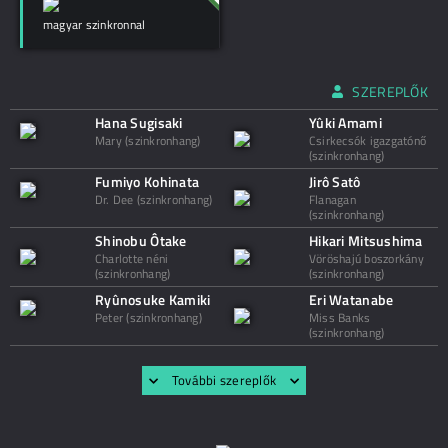
magyar szinkronnal
SZEREPLŐK
Hana Sugisaki
Yûki Amami
Mary (szinkronhang)
Csirkecsók igazgatónő
(szinkronhang)
Fumiyo Kohinata
Jirô Satô
Dr. Dee (szinkronhang)
Flanagan
(szinkronhang)
Shinobu Ôtake
Hikari Mitsushima
Charlotte néni
Vöröshajú boszorkány
(szinkronhang)
(szinkronhang)
Ryûnosuke Kamiki
Eri Watanabe
Peter (szinkronhang)
Miss Banks
(szinkronhang)
További szereplők