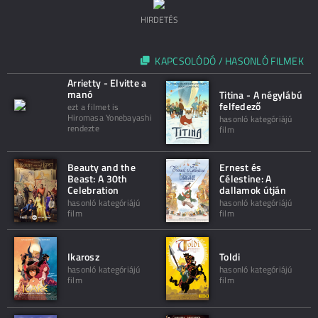
HIRDETÉS
KAPCSOLÓDÓ / HASONLÓ FILMEK
Arrietty - Elvitte a
manó
Titina - A négylábú
felfedező
ezt a filmet is
Hiromasa Yonebayashi
hasonló kategóriájú
rendezte
film
Beauty and the
Ernest és
Beast: A 30th
Célestine: A
Celebration
dallamok útján
hasonló kategóriájú
hasonló kategóriájú
film
film
Ikarosz
Toldi
hasonló kategóriájú
hasonló kategóriájú
film
film