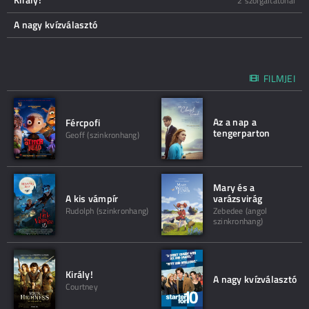
2 szolgáltatónál
A nagy kvízválasztó
FILMJEI
Az a nap a
Fércpofi
tengerparton
Geoff (szinkronhang)
Mary és a
A kis vámpír
varázsvirág
Rudolph (szinkronhang)
Zebedee (angol
szinkronhang)
Király!
A nagy kvízválasztó
Courtney