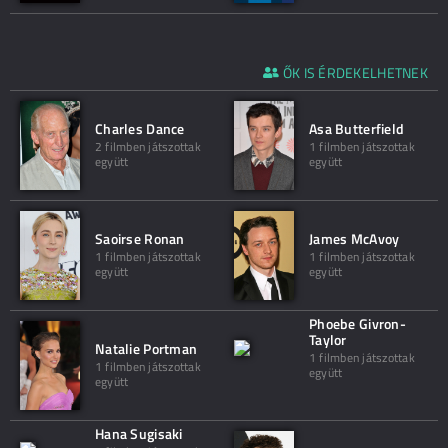
ŐK IS ÉRDEKELHETNEK
Charles Dance
Asa Butterfield
2 filmben játszottak
1 filmben játszottak
együtt
együtt
Saoirse Ronan
James McAvoy
1 filmben játszottak
1 filmben játszottak
együtt
együtt
Phoebe Givron-
Taylor
Natalie Portman
1 filmben játszottak
1 filmben játszottak
együtt
együtt
Hana Sugisaki