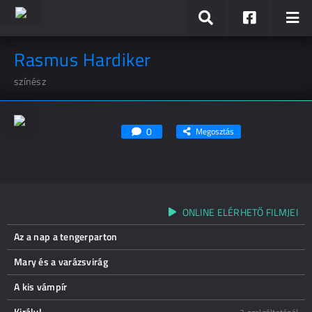
Rasmus Hardiker
színész
0
Megosztás
ONLINE ELÉRHETŐ FILMJEI
Az a nap a tengerparton
Mary és a varázsvirág
A kis vámpír
Király!