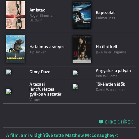
Amistad
Kapcsolat
Roger Sherman
Palmer Joss
Baldwin
Hatalmas aranyos
Ha ölni kell
Tip Tucker
Jake Tyler Brigance
Angyalok a pályán
Glory Daze
Ben Williams
A texasi
Tökéletlen idők
láncfűrészes
David Wooderson
gyilkos visszatér
Vilmer
CIKKEK, HÍREK
A film, ami világhírűvé tette Matthew McConaughey-t