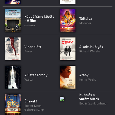
Két páfrány között
Túltolva
- A film
Moondog
önmaga
Vihar előtt
A kokainkölyök
Baker
Richard Wershe
A Setét Torony
Arany
Walter
Kenny Wells
Kubo és a
varázshúrok
Énekelj!
Bogár (szinkronhang)
Buster Moon
(szinkronhang)