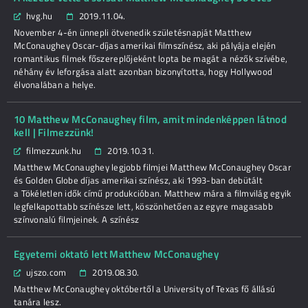
hvg.hu
2019.11.04.
November 4-én ünnepli ötvenedik születésnapját Matthew
McConaughey Oscar-díjas amerikai filmszínész, aki pályája elején
romantikus filmek főszereplőjeként lopta be magát a nézők szívébe,
néhány év leforgása alatt azonban bizonyította, hogy Hollywood
élvonalában a helye.
10 Matthew McConaughey film, amit mindenképpen látnod
kell | Filmezzünk!
filmezzunk.hu
2019.10.31.
Matthew McConaughey legjobb filmjei Matthew McConaughey Oscar
és Golden Globe díjas amerikai színész, aki 1993-ban debütált
a Tökéletlen idők című produkcióban. Matthew mára a filmvilág egyik
legfelkapottabb színésze lett, köszönhetően az egyre magasabb
színvonalú filmjeinek. A színész
Egyetemi oktató lett Matthew McConaughey
ujszo.com
2019.08.30.
Matthew McConaughey októbertől a University of Texas fő állású
tanára lesz.