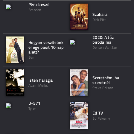
Pénz beszél
Brandon
Szahara
Dirk Pitt
2020: A tűz
birodalma
Hogyan veszítsünk
el egy pasit 10 nap
Denton Van Zan
alatt?
Ben
Szeretném, ha
Isten haragja
szeretnél
Adam Meiks
Steve Edison
U-571
Tyler
Ed TV
Ed Pekurny