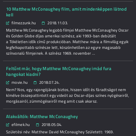
10 Matthew McConaughey film, amit mindenképpen látnod
kell
filmezzunk.hu
2018.11.03.
Matthew McConaughey legjobb filmjei Matthew McConaughey Oscar
és Golden Globe díjas amerikai színész, aki 1993-ban debütált
a Tökéletlen idők című produkcióban. Matthew mára a filmvilág egyik
legfelkapottabb színésze lett, köszönhetően az egyre magasabb
színvonalú filmjeinek. A színész 1969. november ...
Feltűnt már, hogy Matthew McConaughey imád fura
hangokat kiadni?
movie.hu
2018.07.24.
Nem? Nos, egy rajongójának biztos, hiszen időt és fáradtságot nem
kímélve összepattintott egy videót az Oscar-díjas színes nyögéseiről,
morgásairól, zümmögéseiről meg amit csak akarsz.
Alakváltók: Matthew McConaughey
efilmek.hu
2018.05.04.
Születési név: Matthew David McConaughey Született: 1969.