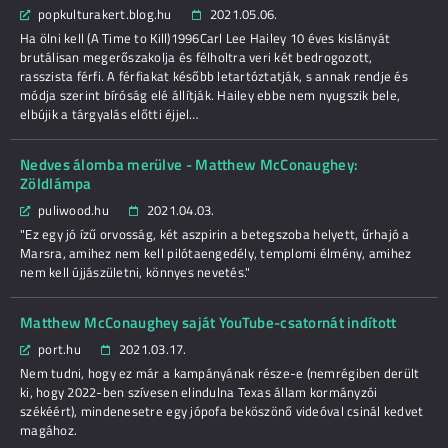
popkulturakert.blog.hu
2021.05.06.
Ha ölni kell (A Time to Kill)1996Carl Lee Hailey 10 éves kislányát
brutálisan megerőszakolja és félholtra veri két bedrogozott,
rasszista férfi. A férfiakat később letartóztatják, s annak rendje és
módja szerint bíróság elé állítják. Hailey ebbe nem nyugszik bele,
elbújik a tárgyalás előtti éjjel…
Nedves álomba merülve - Matthew McConaughey:
Zöldlámpa
puliwood.hu
2021.04.03.
"Ez egy jó ízű orvosság, két aszpirin a betegszoba helyett, űrhajó a
Marsra, amihez nem kell pilótaengedély, templomi élmény, amihez
nem kell újjászületni, könnyes nevetés."
Matthew McConaughey saját YouTube-csatornát indított
port.hu
2021.03.17.
Nem tudni, hogy ez már a kampányának része-e (nemrégiben derült
ki, hogy 2022-ben szívesen elindulna Texas állam kormányzói
székéért), mindenesetre egy jópofa beköszönő videóval csinál kedvet
magához.