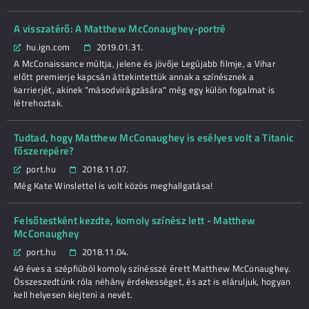
A visszatérő: A Matthew McConaughey-portré
hu.ign.com
2019.01.31.
A McConaissance múltja, jelene és jövője Legújabb filmje, a Vihar
előtt premierje kapcsán áttekintettük annak a színésznek a
karrierjét, akinek "másodvirágzására" még egy külön fogalmat is
létrehoztak.
Tudtad, hogy Matthew McConaughey is esélyes volt a Titanic
főszerepére?
port.hu
2018.11.07.
Még Kate Winslettel is volt közös meghallgatása!
Felsőtestként kezdte, komoly színész lett - Matthew
McConaughey
port.hu
2018.11.04.
49 éves a szépfiúból komoly színésszé érett Matthew McConaughey.
Összeszedtünk róla néhány érdekességet, és azt is eláruljuk, hogyan
kell helyesen kiejteni a nevét.