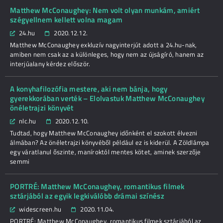
Matthew McConaughey: Nem volt olyan munkám, amiért
szégyellnem kellett volna magam
24.hu
2020.12.12.
Matthew McConaughey exkluzív nagyinterjút adott a 24.hu-nak,
amiben nem csak az a különleges, hogy nem az újságíró, hanem az
interjúalany kérdez először.
A konyhafilozófia mestere, aki nem bánja, hogy
gyerekkorában verték – Elolvastuk Matthew McConaughey
önéletrajzi könyvét
nlc.hu
2020.12.10.
Tudtad, hogy Matthew McConaughey időnként el szokott élvezni
álmában? Az önéletrajzi könyvéből például ez is kiderül. A Zöldlámpa
egy váratlanul őszinte, maníroktól mentes kötet, aminek szerzője
semmi
PORTRÉ: Matthew McConaughey, romantikus filmek
sztárjából az egyik legkiválóbb drámai színész
widescreen.hu
2020.11.04.
PORTRÉ: Matthew McConaughey, romantikus filmek sztárjából az