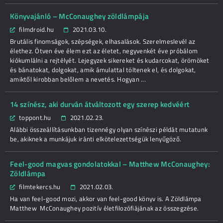
Könyvajánló – McConaughey zöldlámpája
filmdroid.hu
2021.03.10.
Brutális finomságok, szépségek, elhasalások. Szerelmeslevél az
élethez. Ötven éve élem ezt az életet, negyvenkét éve próbálom
kiókumlálni a rejtélyét. Lejegyzek sikereket és kudarcokat, örömöket
és bánatokat, dolgokat, amik ámulattal töltenek el, és dolgokat,
amiktől kirobban belőlem a nevetés. Hogyan ...
14 színész, aki durván átváltozott egy szerep kedvéért
toppont.hu
2021.02.23.
Alábbi összeállításunkban tizennégy olyan színészi példát mutatunk
be, akiknek a munkájuk iránti elkötelezettségük lenyűgöző.
Feel-good magvas gondolatokkal – Matthew McConaughey:
Zöldlámpa
filmtekercs.hu
2021.02.03.
Ha van feel-good mozi, akkor van feel-good könyv is. A Zöldlámpa
Matthew McConaughey pozitív életfilozófiájának az összegzése.