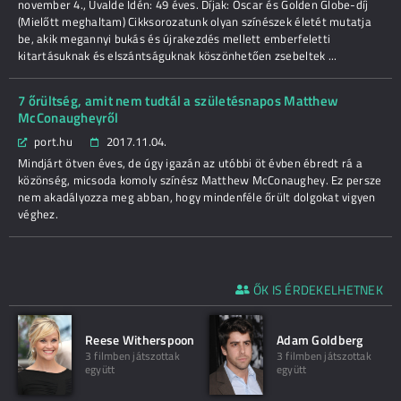
november 4., Uvalde Idén: 49 éves. Díjak: Oscar és Golden Globe-díj
(Mielőtt meghaltam) Cikksorozatunk olyan színészek életét mutatja
be, akik megannyi bukás és újrakezdés mellett emberfeletti
kitartásuknak és elszántságuknak köszönhetően zsebeltek ...
7 őrültség, amit nem tudtál a születésnapos Matthew
McConaugheyről
port.hu
2017.11.04.
Mindjárt ötven éves, de úgy igazán az utóbbi öt évben ébredt rá a
közönség, micsoda komoly színész Matthew McConaughey. Ez persze
nem akadályozza meg abban, hogy mindenféle őrült dolgokat vigyen
véghez.
ŐK IS ÉRDEKELHETNEK
Reese Witherspoon
Adam Goldberg
3 filmben játszottak
3 filmben játszottak
együtt
együtt