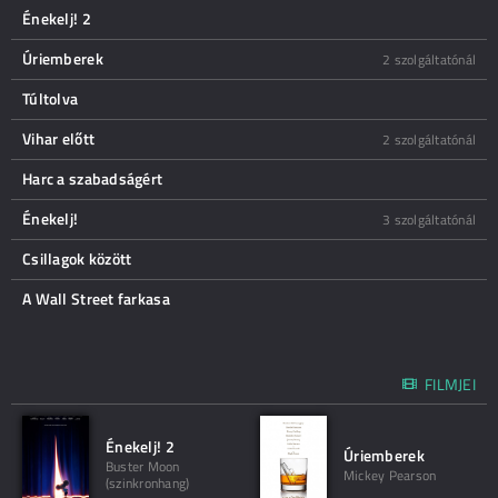
Énekelj! 2
Úriemberek
2 szolgáltatónál
Túltolva
Vihar előtt
2 szolgáltatónál
Harc a szabadságért
Énekelj!
3 szolgáltatónál
Csillagok között
A Wall Street farkasa
FILMJEI
Énekelj! 2
Úriemberek
Buster Moon
Mickey Pearson
(szinkronhang)