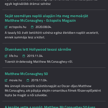
egyik legkiválóbb drámai színész
Saját személyes naplói alapján írta meg memoárját
Matthew McConaughey - Ectopolis Magazin
ectopolis.hu
2020.08.04.
A tavaly 50. évét betöltött színész egész életében naplót vezetett,
ennek summája lesz a kötet.
Ötvenéves lett Hollywood texasi sármőre
life.hu
2019.11.04.
Tizenöt érdekesség Matthew McConaughey-ről.
Matthew McConaughey 50
movie.hu
2019.11.04.
Ma ünnepli ötvenedik születésnapját az Oscar-díjas Matthew
McConaughey, aki pályája elején romantikus filmek főszereplőjeként
lopta be magát a női szívekbe.
A kezébe vette a sorsát: Matthew McConaughey 50 éves