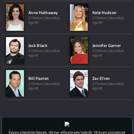
Anne Hathaway
Kate Hudson
2 filmben játszottak
2 filmben játszottak
együtt
együtt
Jack Black
Jennifer Garner
2 filmben játszottak
2 filmben játszottak
együtt
együtt
Bill Paxton
Zac Efron
2 filmben játszottak
2 filmben játszottak
együtt
együtt
Hozzászólások (
0
)
Egyes plakátok/képek, illetve előzetesek/videók 18 éven aluliaknak