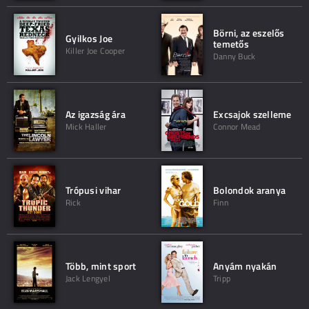
Börni, az eszelős
Gyilkos Joe
temetős
Killer Joe Cooper
Danny Buck
Az igazság ára
Excsajok szelleme
Mick Haller
Connor Mead
Trópusi vihar
Bolondok aranya
Rick
Finn
Több, mint sport
Anyám nyakán
Jack Lengyel
Tripp