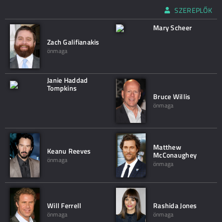
SZEREPLŐK
Mary Scheer
Zach Galifianakis
önmaga
Janie Haddad
Tompkins
Bruce Willis
önmaga
Matthew
Keanu Reeves
McConaughey
önmaga
önmaga
Will Ferrell
Rashida Jones
önmaga
önmaga