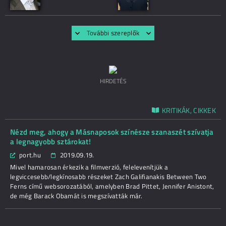
További szereplők
HIRDETÉS
KRITIKÁK, CIKKEK
Nézd meg, ahogy a Másnaposok színésze szanaszét szívatja
a legnagyobb sztárokat!
port.hu
2019.09.19.
Mivel hamarosan érkezik a filmverzió, felelevenítjük a
legviccesebb/legkínosabb részeket Zach Galifianakis Between Two
Ferns című websorozatából, amelyben Brad Pittet, Jennifer Anistont,
de még Barack Obamát is megszívatták már.