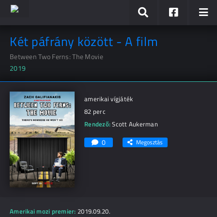
Két páfrány között - A film
Between Two Ferns: The Movie
2019
amerikai vígjáték
82 perc
Rendező:
Scott Aukerman
0
Megosztás
Amerikai mozi premier:
2019.09.20.