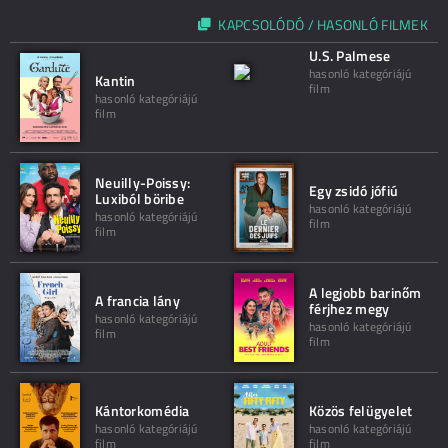
KAPCSOLÓDÓ / HASONLÓ FILMEK
U.S. Palmese
hasonló kategóriájú
Kantin
film
hasonló kategóriájú
film
Neuilly-Poissy:
Egy zsidó jófiú
Luxiból böribe
hasonló kategóriájú
hasonló kategóriájú
film
film
A legjobb barinőm
A francia lány
férjhez megy
hasonló kategóriájú
hasonló kategóriájú
film
film
Kántorkomédia
Közös felügyelet
hasonló kategóriájú
hasonló kategóriájú
film
film