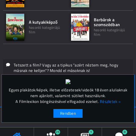
Barbárok a
A kutyakiképző
szomszédban
hasonló kategóriájú
hasonló kategóriájú
film
film
Tetszett a film? Vagy az a tipikus "azért néztem meg, hogy
másnak ne kelljen"? Mondd el másoknak is!
Hozzászólások (
0
)
Egyes plakátok/képek, illetve előzetesek/videók 18 éven aluliaknak
nem ajánlott, valamint sütiket használunk.
A Filmlexikon böngészésével elfogadod ezeket.
Részletek »
Rendben
© Filmlexikon 2019-2026
Kapcsolat, impresszum
Értesítési beállítások
25
1
0