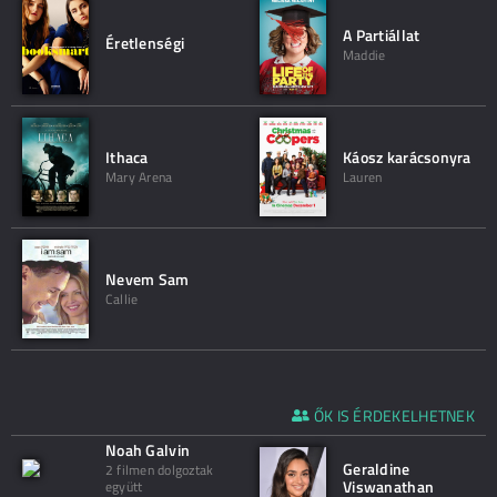
A Partiállat
Éretlenségi
Maddie
Ithaca
Káosz karácsonyra
Mary Arena
Lauren
Nevem Sam
Callie
ŐK IS ÉRDEKELHETNEK
Noah Galvin
Geraldine
2 filmen dolgoztak
Viswanathan
együtt