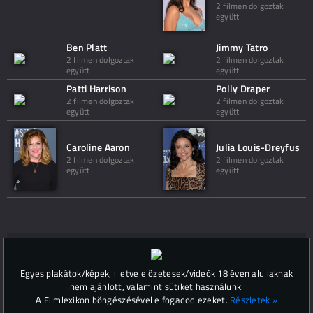
2 filmen dolgoztak
együtt
Ben Platt
Jimmy Tatro
2 filmen dolgoztak
2 filmen dolgoztak
együtt
együtt
Patti Harrison
Polly Draper
2 filmen dolgoztak
2 filmen dolgoztak
együtt
együtt
Caroline Aaron
Julia Louis-Dreyfus
2 filmen dolgoztak
2 filmen dolgoztak
együtt
együtt
Hozzászólások (
0
)
Egyes plakátok/képek, illetve előzetesek/videók 18 éven aluliaknak
nem ajánlott, valamint sütiket használunk.
A Filmlexikon böngészésével elfogadod ezeket.
Részletek »