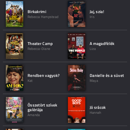
Birkakrimi
Jaj, szia!
Rebecca Hampstead
Iris
Theater Camp
A magadfélék
Rebecca-Diane
Liza
Rendben vagyok?
Danielle és a süvet
Kat
Maya
Összetört szívek
Jó srácok
galériája
Hannah
Amanda