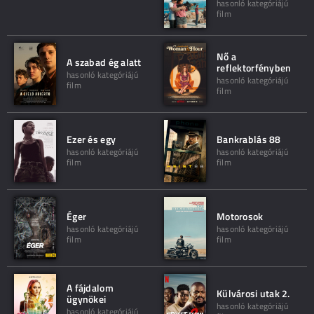
hasonló kategóriájú
film
Nő a
A szabad ég alatt
reflektorfényben
hasonló kategóriájú
hasonló kategóriájú
film
film
Ezer és egy
Bankrablás 88
hasonló kategóriájú
hasonló kategóriájú
film
film
Éger
Motorosok
hasonló kategóriájú
hasonló kategóriájú
film
film
A fájdalom
Külvárosi utak 2.
ügynökei
hasonló kategóriájú
hasonló kategóriájú