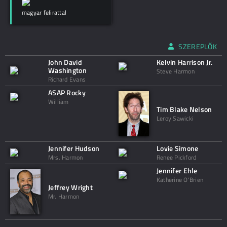
magyar felirattal
SZEREPLŐK
John David
Kelvin Harrison Jr.
Washington
Steve Harmon
Richard Evans
ASAP Rocky
William
Tim Blake Nelson
Leroy Sawicki
Jennifer Hudson
Lovie Simone
Mrs. Harmon
Renee Pickford
Jennifer Ehle
Katherine O'Brien
Jeffrey Wright
Mr. Harmon