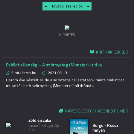
További szereplők
HIRDETÉS
KRITIKÁK, CIKKEK
Esküdt ellenség – A szörnyeteg (Monster) kritika
filmtekercs.hu
2021.05.13.
Három éve készült el, de a sorozatos csúsztatások miatt csak most
mutatták be A szörnyeteg (Monster) című drámát.
KAPCSOLÓDÓ / HASONLÓ FILMEK
Zöld éjszaka
Borgo - Rossz
hasonló kategóriájú
helyen
film