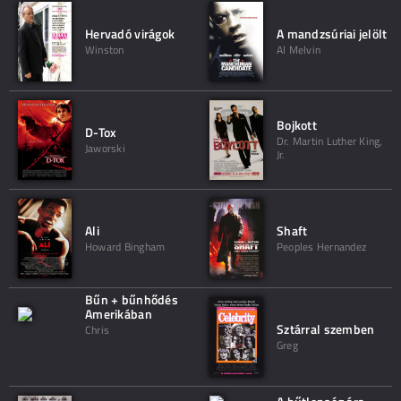
Hervadó virágok
A mandzsúriai jelölt
Winston
Al Melvin
Bojkott
D-Tox
Dr. Martin Luther King,
Jaworski
Jr.
Ali
Shaft
Howard Bingham
Peoples Hernandez
Bűn + bűnhődés
Amerikában
Sztárral szemben
Chris
Greg