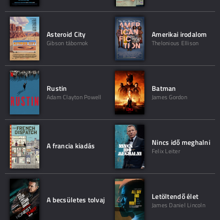
Asteroid City
Amerikai irodalom
Gibson tábornok
Thelonious Ellison
Rustin
Batman
Adam Clayton Powell
James Gordon
Nincs idő meghalni
A francia kiadás
Felix Leiter
Letöltendő élet
A becsületes tolvaj
James Daniel Lincoln