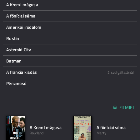
A Kreml mágusa
A föníciai séma
Amerikai irodalom
Rustin
Asteroid City
Batman
A francia kiadás
2 szolgáltatónál
Pénzmosó
FILMJEI
A Kreml mágusa
A föníciai séma
Rowland
Marty