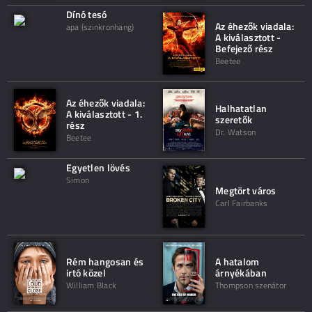
Dínó tesó
Az éhezők viadala:
apa (szinkronhang)
A kiválasztott -
Befejező rész
Beetee
Az éhezők viadala:
Halhatatlan
A kiválasztott - 1.
szeretők
rész
Dr. Watson
Beetee
Egyetlen lövés
Simon
Megtört város
Carl Fairbanks
Rém hangosan és
A hatalom
irtó közel
árnyékában
William Black
Thompson szenátor