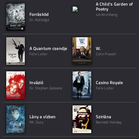
A Child's Garden of
Poetry
Forráskód
szinkronhang
Dr. Rutledge
A Quantum csendje
W.
Felix Leiter
Colin Powell
Invázió
Casino Royale
Dr. Stephen Galeano
Felix Leiter
Lány a vízben
Sziriána
Mr. Dury
Bennett Holiday