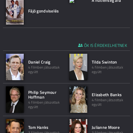
A hűtlenség ára
Fájó gondviselés
ŐK IS ÉRDEKELHETNEK
Daniel Craig
Tilda Swinton
4 filmben játszottak
4 filmben játszottak
együtt
együtt
Philip Seymour
Elizabeth Banks
Hoffman
4 filmben játszottak
4 filmben játszottak
együtt
együtt
Tom Hanks
Julianne Moore
3 filmben játszottak
3 filmben játszottak