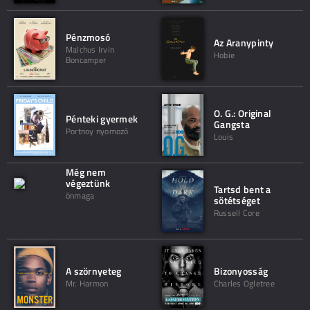
Pénzmosó
Az Aranypinty
Malchus Irvin
Hobie
Boncamper
O. G.: Original
Pénteki gyermek
Gangsta
Portnoy nyomozó
Louis
Még nem
végeztünk
Tartsd bent a
önmaga
sötétséget
Russell Core
A szörnyeteg
Bizonyosság
Mr. Harmon
Charles Ogletree