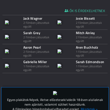
ŐK IS ÉRDEKELHETNEK
Jack Wagner
Josie Bissett
2 filmben játszottak
2 filmben játszottak
együtt
együtt
Sarah Grey
Mitch Ainley
2 filmben játszottak
2 filmben játszottak
együtt
együtt
Aaron Pearl
Aren Buchholz
2 filmben játszottak
1 filmben játszottak
együtt
együtt
Gabrielle Miller
Sarah Edmondson
1 filmben játszottak
1 filmben játszottak
együtt
együtt
Hozzászólások (
0
)
Egyes plakátok/képek, illetve előzetesek/videók 18 éven aluliaknak
nem ajánlott, valamint sütiket használunk.
A Filmlexikon böngészésével elfogadod ezeket.
Részletek »