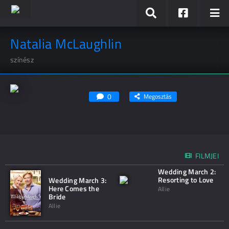
Natalia McLaughlin
színész
0
Megosztás
FILMJEI
Wedding March 2:
Resorting to Love
Wedding March 3:
Here Comes the
Allie
Bride
Allie