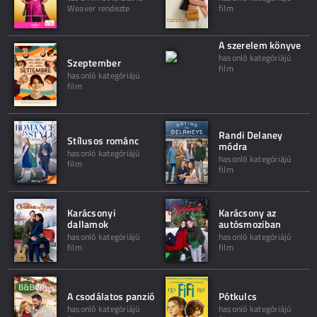
Weaver rendezte
film
A szerelem könyve
hasonló kategóriájú
Szeptember
film
hasonló kategóriájú
film
Randi Delaney
Stílusos románc
módra
hasonló kategóriájú
hasonló kategóriájú
film
film
Karácsonyi
Karácsony az
dallamok
autósmoziban
hasonló kategóriájú
hasonló kategóriájú
film
film
A csodálatos panzió
Pótkulcs
hasonló kategóriájú
hasonló kategóriájú