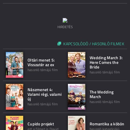
HIRDETÉS
KAPCSOLÓDÓ / HASONLÓ FILMEK
Wedding March 3:
Oltári menet 5:
Here Comes the
Visszatér az ex
Bride
hasonló témájú film
hasonló témájú film
Nászmenet 4:
The Wedding
Valami régi, valami
March
új
hasonló témájú film
hasonló témájú film
Cupido projekt
Romantika a köbön
ezt a filmet is David
hasonló kategóriájú