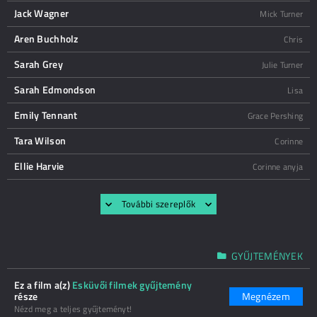
Jack Wagner
Mick Turner
Aren Buchholz
Chris
Sarah Grey
Julie Turner
Sarah Edmondson
Lisa
Emily Tennant
Grace Pershing
Tara Wilson
Corinne
Ellie Harvie
Corinne anyja
További szereplők
GYŰJTEMÉNYEK
Ez a film a(z)
Esküvői filmek gyűjtemény
része
Megnézem
Nézd meg a teljes gyűjteményt!