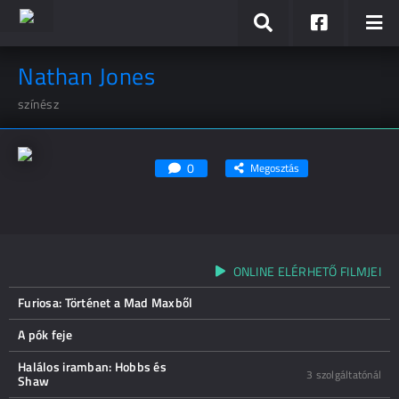
Nathan Jones
színész
0
Megosztás
ONLINE ELÉRHETŐ FILMJEI
Furiosa: Történet a Mad Maxből
A pók feje
Halálos iramban: Hobbs és
3 szolgáltatónál
Shaw