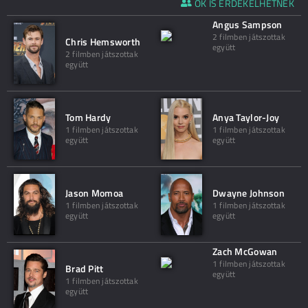
ŐK IS ÉRDEKELHETNEK
Angus Sampson
2 filmben játszottak
Chris Hemsworth
együtt
2 filmben játszottak
együtt
Tom Hardy
Anya Taylor-Joy
1 filmben játszottak
1 filmben játszottak
együtt
együtt
Jason Momoa
Dwayne Johnson
1 filmben játszottak
1 filmben játszottak
együtt
együtt
Zach McGowan
1 filmben játszottak
Brad Pitt
együtt
1 filmben játszottak
együtt