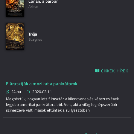
Conan, a barbár
Akhun
Trója
Boagrius
CIKKEK, HÍREK
Elárasztják a mozikat a pankrátorok
24.hu
2020.02.11.
Megnéztük, hogyan lett filmsztár a kilencvenes és kétezres évek
legjobb amerikai pankrátoraiból. Volt, aki a világ legnépszerűbb
színészévé vált, mások eltűntek a süllyesztőben.