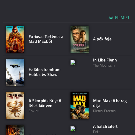
FILMJEI
Furiosa: Történet a
A pók feje
Mad Maxből
In Like Flynn
The Mountain
Halálos iramban:
Hobbs és Shaw
A Skorpiókirály: A
Mad Max: A harag
lélek könyve
útja
Enkidu
Rictus Erectus
A halálraítélt
Petr