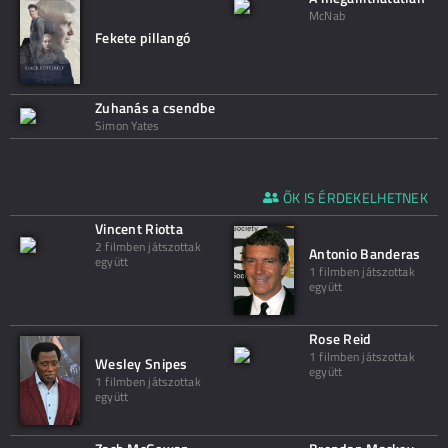
McNab
Fekete pillangó
Zuhanás a csendbe
Simon Yates
ŐK IS ÉRDEKELHETNEK
Vincent Riotta
2 filmben játszottak
Antonio Banderas
együtt
1 filmben játszottak
együtt
Rose Reid
1 filmben játszottak
Wesley Snipes
együtt
1 filmben játszottak
együtt