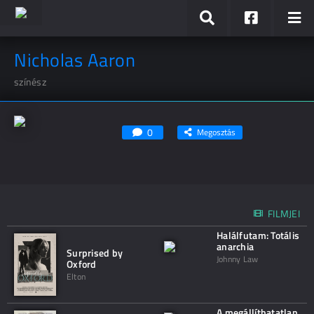
Nicholas Aaron
színész
0
Megosztás
FILMJEI
Halálfutam: Totális
anarchia
Surprised by
Johnny Law
Oxford
Elton
A megállíthatatlan