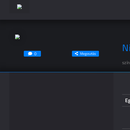
N
0
Megosztás
szí
E