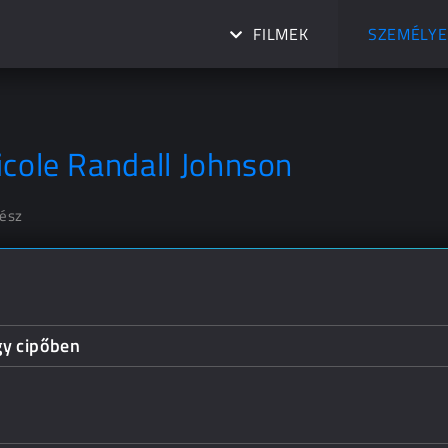
FILMEK
SZEMÉLYE
icole Randall Johnson
nész
gy cipőben