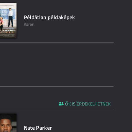
Példátlan példaképek
Karen
ŐK IS ÉRDEKELHETNEK
Nate Parker