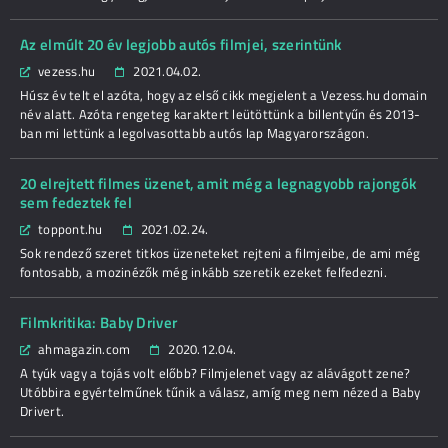
Az elmúlt 20 év legjobb autós filmjei, szerintünk
vezess.hu
2021.04.02.
Húsz év telt el azóta, hogy az első cikk megjelent a Vezess.hu domain
név alatt. Azóta rengeteg karaktert leütöttünk a billentyűn és 2013-
ban mi lettünk a legolvasottabb autós lap Magyarországon.
20 elrejtett filmes üzenet, amit még a legnagyobb rajongók
sem fedeztek fel
toppont.hu
2021.02.24.
Sok rendező szeret titkos üzeneteket rejteni a filmjeibe, de ami még
fontosabb, a mozinézők még inkább szeretik ezeket felfedezni.
Filmkritika: Baby Driver
ahmagazin.com
2020.12.04.
A tyúk vagy a tojás volt előbb? Filmjelenet vagy az alávágott zene?
Utóbbira egyértelműnek tűnik a válasz, amíg meg nem nézed a Baby
Drivert.