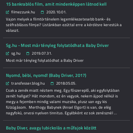
15 bankrablós film, amit mindenképpen látnod kell
filmezzunk.hu
2020.10.01.
Vajon melyek a filmtörténelem legemlékezetesebb bank- és
széfrablásos filmjei? Listánkban ezúttal erre a kérdésre kerestük a
választ.
Sg.hu - Most már tényleg folytatódhat a Baby Driver
sg.hu
2019.07.31.
Most már tényleg folytatódhat a Baby Driver
Nyomd, bébi, nyomd! (Baby Driver, 2017)
transfesser.blog.hu
2018.05.05.
Csak a zenék miatt néztem meg. Egy főszereplő, aki egyfolytában
zenét hallgat? Hát mondom, ez én vagyok, nekem ájpod nélkül is
megy a fejemben mindig valami muzsika, plusz van egy kis
fülzúgásom. Merthogy Babynek (Ansel Elgort) is van, de elég
nagyfokú, orvosi nyelven tinnitus. Egyébként ez sok zenésznél ...
Baby Diver, avagy lubickolás a műfajok között