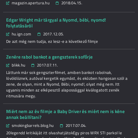
magazin.apertura.hu
2018.04.15.
Edgar Wright már tárgyal a Nyomd, bébi, nyomd!
folytatásáról
hu.ign.com
2017.12.05.
De azt még nem tudja, ez lesz-e a következő filmje
Zenére rabol bankot a gengszterek sofőrje
blikk.hu
2017.07.11.
Láttunk már sok gengszterfilmet, amiben bankot rabolnak,
lövöldöznek, autóval kergetik egymást, és eközben hangosan szól a
zene, de olyan, mint a Nyomd, Bébi, nyomd!, olyat még nem. Itt
ugyanis minden az elképesztő alapossággal kiválogatott zenék
ritmusára megy.
Miért nem az év filmje a Baby Driver és miért nem is kéne
annak beállítani?
smokingbarrels.blog.hu
2017.07.04.
20legendd kritikáját itt olvashatjátokEgy piros WRX STI parkol le