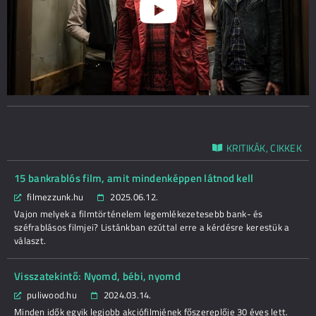
KRITIKÁK, CIKKEK
15 bankrablós film, amit mindenképpen látnod kell
filmezzunk.hu
2025.06.12.
Vajon melyek a filmtörténelem legemlékezetesebb bank- és
széfrablásos filmjei? Listánkban ezúttal erre a kérdésre kerestük a
választ.
Visszatekintő: Nyomd, bébi, nyomd
puliwood.hu
2024.03.14.
Minden idők egyik legjobb akciófilmjének főszereplője 30 éves lett.