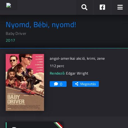
Nyomd, Bébi, nyomd!
Baby Driver
2017
angol-amerikai akció, krimi, zene
112 perc
Rendező:
Edgar Wright
0
Megosztás