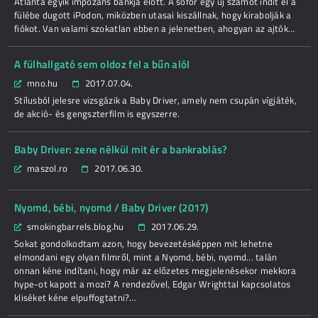
Atlanta egyik impozáns bankja előtt. A sofőr egy új számot indít el a
fülébe dugott iPodon, miközben utasai kiszállnak, hogy kirabolják a
fiókot. Van valami szokatlan ebben a jelenetben, ahogyan az ajtók…
A fülhallgató sem oldoz fel a bűn alól
mno.hu
2017.07.04.
Stílusból jelesre vizsgázik a Baby Driver, amely nem csupán vígjáték,
de akció- és gengszterfilm is egyszerre.
Baby Driver: zene nélkül mit ér a bankrablás?
maszol.ro
2017.06.30.
Nyomd, bébi, nyomd / Baby Driver (2017)
smokingbarrels.blog.hu
2017.06.29.
Sokat gondolkodtam azon, hogy bevezetésképpen mit lehetne
elmondani egy olyan filmről, mint a Nyomd, bébi, nyomd... talán
onnan kéne indítani, hogy már az előzetes megjelenésekor mekkora
hype-ot kapott a mozi? A rendezővel, Edgar Wrighttal kapcsolatos
kliséket kéne elpuffogtatni?…