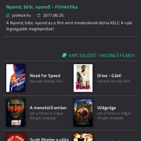
Nyomd, bébi, nyomd! - Filmkritika
jatekok.hu
2017.06.25.
A Nyomd, bébi, nyomd az a film amit mindenkinek látnia KELL! A nyár
legnagyobb meglepetése!
KAPCSOLÓDÓ / HASONLÓ FILMEK
Need for Speed
Drive - Gázt!
hasonló témájú film
hasonló témájú film
A menekülő ember
Világvége
ezt a filmet is Edgar
ezt a filmet is Edgar
Wright rendezte
Wright rendezte
Scott Pilgrim a világ