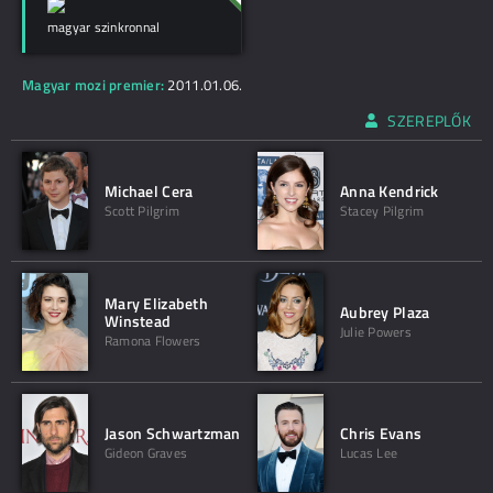
magyar szinkronnal
Magyar mozi premier:
2011.01.06.
SZEREPLŐK
Michael Cera
Anna Kendrick
Scott Pilgrim
Stacey Pilgrim
Mary Elizabeth
Aubrey Plaza
Winstead
Julie Powers
Ramona Flowers
Jason Schwartzman
Chris Evans
Gideon Graves
Lucas Lee