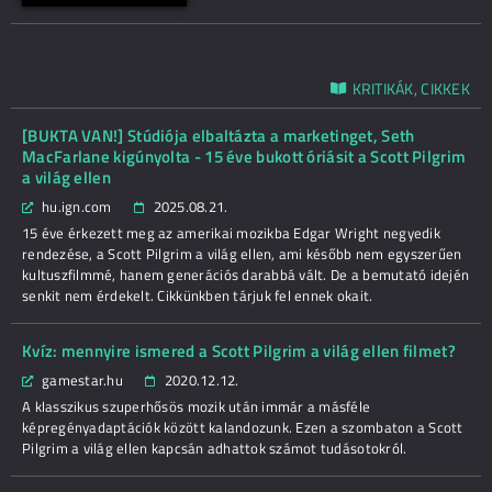
KRITIKÁK, CIKKEK
[BUKTA VAN!] Stúdiója elbaltázta a marketinget, Seth
MacFarlane kigúnyolta - 15 éve bukott óriásit a Scott Pilgrim
a világ ellen
hu.ign.com
2025.08.21.
15 éve érkezett meg az amerikai mozikba Edgar Wright negyedik
rendezése, a Scott Pilgrim a világ ellen, ami később nem egyszerűen
kultuszfilmmé, hanem generációs darabbá vált. De a bemutató idején
senkit nem érdekelt. Cikkünkben tárjuk fel ennek okait.
Kvíz: mennyire ismered a Scott Pilgrim a világ ellen filmet?
gamestar.hu
2020.12.12.
A klasszikus szuperhősös mozik után immár a másféle
képregényadaptációk között kalandozunk. Ezen a szombaton a Scott
Pilgrim a világ ellen kapcsán adhattok számot tudásotokról.