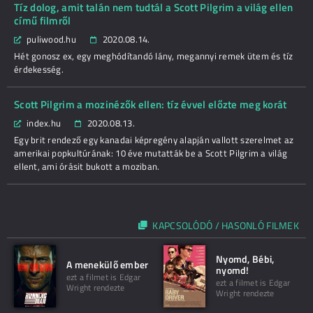
Tíz dolog, amit talán nem tudtál a Scott Pilgrim a világ ellen
című filmről
puliwood.hu
2020.08.14.
Hét gonosz ex, egy meghódítandó lány, megannyi remek ütem és tíz
érdekesség.
Scott Pilgrim a mozinézők ellen: tíz évvel előzte meg korát
index.hu
2020.08.13.
Egy brit rendező egy kanadai képregény alapján vallott szerelmet az
amerikai popkultúrának: 10 éve mutatták be a Scott Pilgrim a világ
ellent, ami órásit bukott a moziban.
KAPCSOLÓDÓ / HASONLÓ FILMEK
Nyomd, Bébi,
A menekülő ember
nyomd!
ezt a filmet is Edgar
ezt a filmet is Edgar
Wright rendezte
Wright rendezte