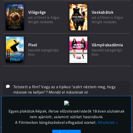
Világvége
Vaskabátok
ezt a filmet is Edgar
ezt a filmet is Edgar
Wright rendezte
Wright rendezte
Pixel
Vámpírakadémia
hasonló kategóriájú
hasonló kategóriájú
film
film
Tetszett a film? Vagy az a tipikus "azért néztem meg, hogy
másnak ne kelljen"? Mondd el másoknak is!
Hozzászólások (
0
)
Egyes plakátok/képek, illetve előzetesek/videók 18 éven aluliaknak
nem ajánlott, valamint sütiket használunk.
A Filmlexikon böngészésével elfogadod ezeket.
Részletek »