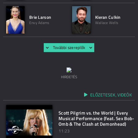
Brie Larson
Kieran Culkin
Envy Adams
Wallace Wells
További szereplők
HIRDETÉS
ELŐZETESEK, VIDEÓK
Scott Pilgrim vs. the World | Every
Musical Performance (feat. Sex Bob-
Omb & The Clash at Demonhead)
11:23