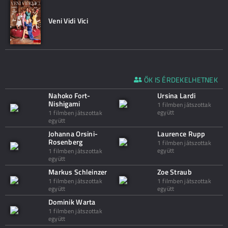
Veni Vidi Vici
ŐK IS ÉRDEKELHETNEK
Nahoko Fort-
Ursina Lardi
Nishigami
1 filmben játszottak
együtt
1 filmben játszottak
együtt
Johanna Orsini-
Laurence Rupp
Rosenberg
1 filmben játszottak
együtt
1 filmben játszottak
együtt
Markus Schleinzer
Zoe Straub
1 filmben játszottak
1 filmben játszottak
együtt
együtt
Dominik Warta
1 filmben játszottak
együtt