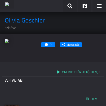
Olivia Goschler
színész
0
Megosztás
ONLINE ELÉRHETŐ FILMJEI
Veni Vidi Vici
FILMJEI