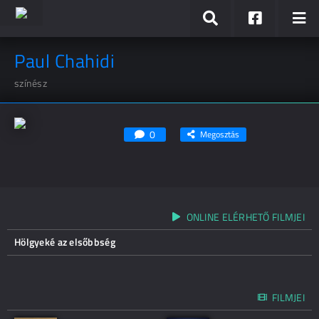
Paul Chahidi
színész
0
Megosztás
ONLINE ELÉRHETŐ FILMJEI
Hölgyeké az elsőbbség
FILMJEI