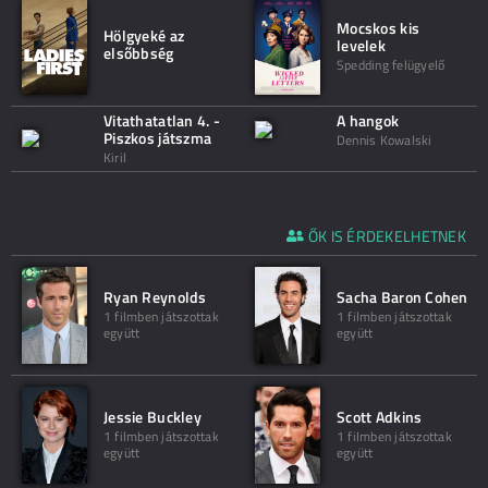
Mocskos kis
Hölgyeké az
levelek
elsőbbség
Spedding felügyelő
Vitathatatlan 4. -
A hangok
Piszkos játszma
Dennis Kowalski
Kiril
ŐK IS ÉRDEKELHETNEK
Ryan Reynolds
Sacha Baron Cohen
1 filmben játszottak
1 filmben játszottak
együtt
együtt
Jessie Buckley
Scott Adkins
1 filmben játszottak
1 filmben játszottak
együtt
együtt