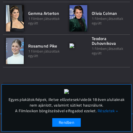
Gemma Arterton
Olivia Colman
1 filmben játszottak
1 filmben játszottak
együtt
együtt
Teodora
Duhovnikova
Rosamund Pike
1 filmben játszottak
1 filmben játszottak
együtt
együtt
Hozzászólások (
0
)
Egyes plakátok/képek, illetve előzetesek/videók 18 éven aluliaknak
nem ajánlott, valamint sütiket használunk.
A Filmlexikon böngészésével elfogadod ezeket.
Részletek »
© Filmlexikon 2019-2026
Kapcsolat, impresszum
Rendben
Értesítési beállítások