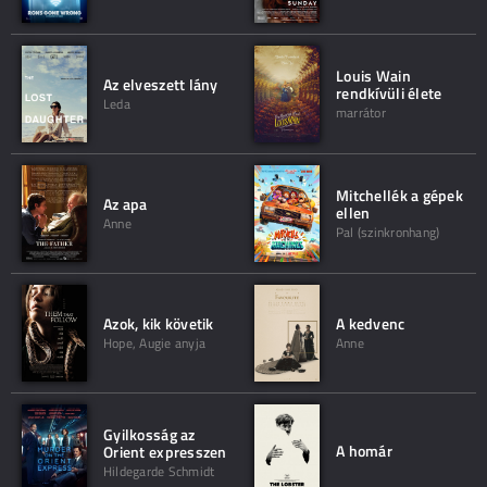
Louis Wain
Az elveszett lány
rendkívüli élete
Leda
marrátor
Mitchellék a gépek
Az apa
ellen
Anne
Pal (szinkronhang)
Azok, kik követik
A kedvenc
Hope, Augie anyja
Anne
Gyilkosság az
A homár
Orient expresszen
Hildegarde Schmidt