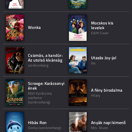
Mocskos kis
Wonka
levelek
Edith Swan
Csizmás, a kandúr:
Utazás Joy-jal
Az utolsó kívánság
Joy
szinkronhang
Scrooge: Karácsonyi
ének
A fény birodalma
Múlt Karácsony
Hilary
szelleme
(szinkronhang)
Hibás Ron
Anyák napi kimenő
Donka (szinkronhang)
Mrs. Niven