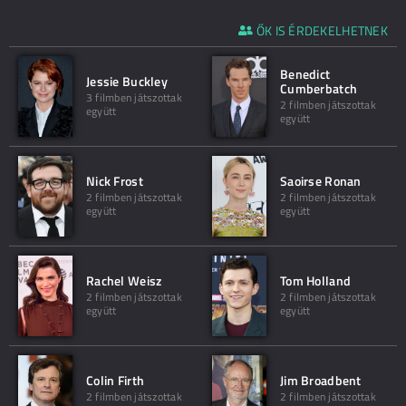
ŐK IS ÉRDEKELHETNEK
Benedict
Jessie Buckley
Cumberbatch
3 filmben játszottak
2 filmben játszottak
együtt
együtt
Nick Frost
Saoirse Ronan
2 filmben játszottak
2 filmben játszottak
együtt
együtt
Rachel Weisz
Tom Holland
2 filmben játszottak
2 filmben játszottak
együtt
együtt
Colin Firth
Jim Broadbent
2 filmben játszottak
2 filmben játszottak