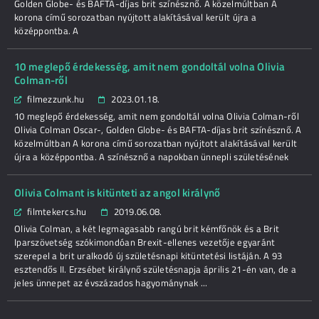
Golden Globe- és BAFTA-díjas brit színésznő. A közelmúltban A
korona című sorozatban nyújtott alakításával került újra a
középpontba. A
10 meglepő érdekesség, amit nem gondoltál volna Olivia
Colman-ről
filmezzunk.hu
2023.01.18.
10 meglepő érdekesség, amit nem gondoltál volna Olivia Colman-ről
Olivia Colman Oscar-, Golden Globe- és BAFTA-díjas brit színésznő. A
közelmúltban A korona című sorozatban nyújtott alakításával került
újra a középpontba. A színésznő a napokban ünnepli születésének
Olivia Colmant is kitünteti az angol királynő
filmtekercs.hu
2019.06.08.
Olivia Colman, a két legmagasabb rangú brit kémfőnök és a Brit
Iparszövetség szókimondóan Brexit-ellenes vezetője egyaránt
szerepel a brit uralkodó új születésnapi kitüntetési listáján. A 93
esztendős II. Erzsébet királynő születésnapja április 21-én van, de a
jeles ünnepet az évszázados hagyománynak ...