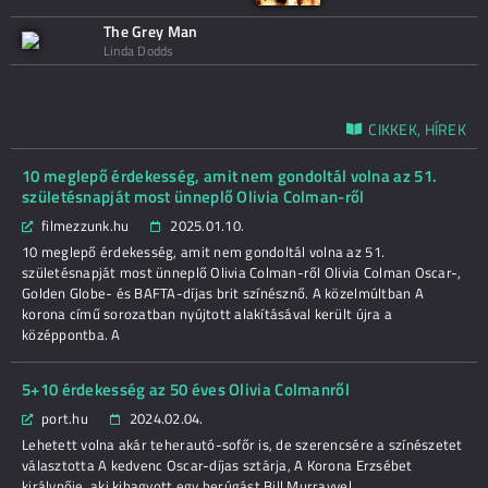
The Grey Man
Linda Dodds
CIKKEK, HÍREK
10 meglepő érdekesség, amit nem gondoltál volna az 51.
születésnapját most ünneplő Olivia Colman-ről
filmezzunk.hu
2025.01.10.
10 meglepő érdekesség, amit nem gondoltál volna az 51.
születésnapját most ünneplő Olivia Colman-ről Olivia Colman Oscar-,
Golden Globe- és BAFTA-díjas brit színésznő. A közelmúltban A
korona című sorozatban nyújtott alakításával került újra a
középpontba. A
5+10 érdekesség az 50 éves Olivia Colmanről
port.hu
2024.02.04.
Lehetett volna akár teherautó-sofőr is, de szerencsére a színészetet
választotta A kedvenc Oscar-díjas sztárja, A Korona Erzsébet
királynője, aki kihagyott egy berúgást Bill Murrayvel.