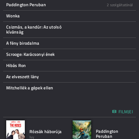
Paddington Peruban
2 szolgáltatónál
Wonka
Csizmás, a kandúr: Az utolsó
kívánság
A fény birodalma
Scrooge: Karácsonyi ének
Hibás Ron
Az elveszett lány
Mitchellék a gépek ellen
FILMJEI
Paddington
Rózsák háborúja
Peruban
Ivy