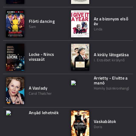
Az a bizonyos első
Flörti dancing
év
Sam
Linda
Locke - Nincs
A király látogatása
visszaút
I. Erzsébet királynő
Arrietty - Elvitte a
manó
A Vaslady
Homily (szinkronhang)
Carol Thatcher
Anyád lehetnék
Vaskabátok
Doris