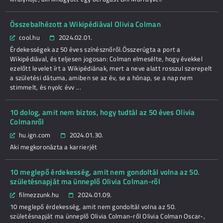
Összebalhézott a Wikipédiával Olivia Colman
cool.hu
2024.02.01.
Érdekességek az 50 éves színésznőről.Összerúgta a port a
Wikipédiával, és teljesen jogosan: Colman elmesélte, hogy évekkel
ezelőtt levelet írt a Wikipédiának, mert a neve alatt rosszul szerepelt
a születési dátuma, amiben se az év, se a hónap, se a nap nem
stimmelt, és nyolc évv ...
10 dolog, amit nem biztos, hogy tudtál az 50 éves Olivia
Colmanről
hu.ign.com
2024.01.30.
Aki megkoronázta a karrierjét
10 meglepő érdekesség, amit nem gondoltál volna az 50.
születésnapját ma ünneplő Olivia Colman-ről
filmezzunk.hu
2024.01.09.
10 meglepő érdekesség, amit nem gondoltál volna az 50.
születésnapját ma ünneplő Olivia Colman-ről Olivia Colman Oscar-,