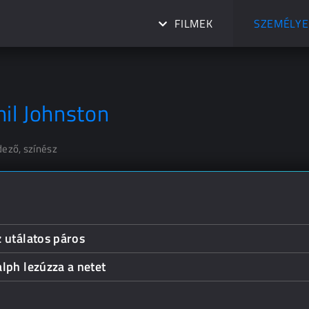
FILMEK
SZEMÉLYE
hil Johnston
dező, színész
 utálatos páros
lph lezúzza a netet