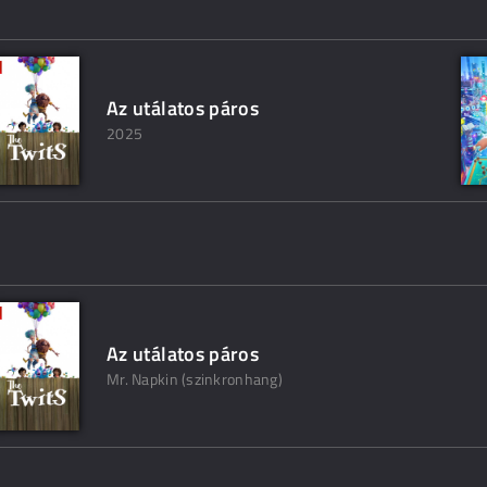
Az utálatos páros
2025
Az utálatos páros
Mr. Napkin (szinkronhang)