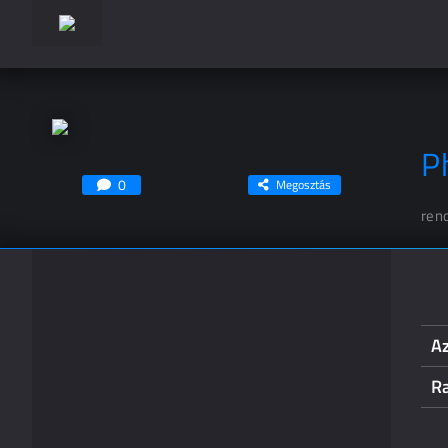
P
0
Megosztás
ren
Az
Ra