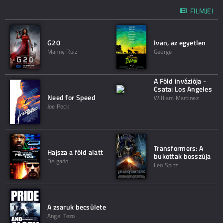
FILMJEI
G20
Ivan, az egyetlen
Manny Ruiz
George
A Föld inváziója -
Csata: Los Angeles
Need for Speed
William Martinez
Joe Peck
Transformers: A
Hajsza a föld alatt
bukottak bosszúja
Delgado
Leo Spitz
A zsaruk becsülete
Angel Tezo