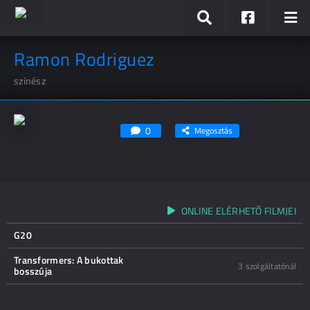
Ramon Rodriguez
színész
0
Megosztás
ONLINE ELÉRHETŐ FILMJEI
G20
Transformers: A bukottak
3 szolgáltatónál
bosszúja