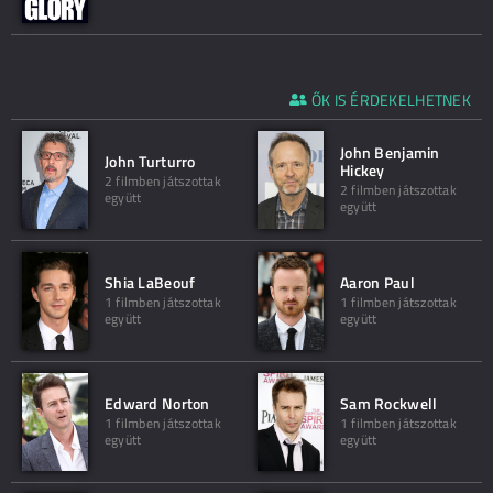
ŐK IS ÉRDEKELHETNEK
John Benjamin
John Turturro
Hickey
2 filmben játszottak
2 filmben játszottak
együtt
együtt
Shia LaBeouf
Aaron Paul
1 filmben játszottak
1 filmben játszottak
együtt
együtt
Edward Norton
Sam Rockwell
1 filmben játszottak
1 filmben játszottak
együtt
együtt