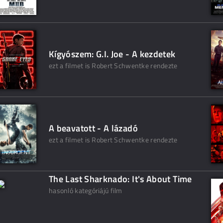
Kígyószem: G.I. Joe - A kezdetek
ezt a filmet is Robert Schwentke rendezte
A beavatott - A lázadó
ezt a filmet is Robert Schwentke rendezte
The Last Sharknado: It's About Time
hasonló kategóriájú film