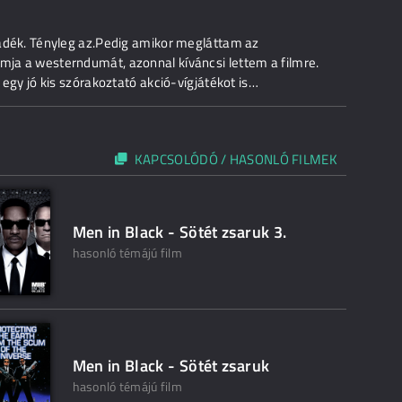
lladék. Tényleg az.Pedig amikor megláttam az
omja a westerndumát, azonnal kíváncsi lettem a filmre.
l egy jó kis szórakoztató akció-vígjátékot is…
KAPCSOLÓDÓ / HASONLÓ FILMEK
Men in Black - Sötét zsaruk 3.
hasonló témájú film
Men in Black - Sötét zsaruk
hasonló témájú film