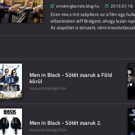
smokingbarrels.blog.hu
2013.07.19.
Ezen nincs mit szépíteni: ez a film egy hu
előzetesben Jeff Bridgest, ahogy lazán ny
Az alapötlet is tetszett, némi kreativitássa
Men in Black - Sötét zsaruk a Föld
körül
hasonló témájú film
Men in Black - Sötét zsaruk 2.
hasonló témájú film