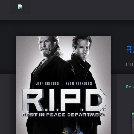
R
R.I.
Ren