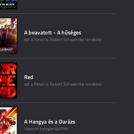
A beavatott - A hűséges
ezt a filmet is Robert Schwentke rendezte
Red
ezt a filmet is Robert Schwentke rendezte
A Hangya és a Darázs
hasonló kategóriájú film