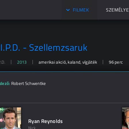
FILMEK
SZEMÉLYE
.I.P.D. - Szellemzsaruk
P.D.
2013
amerikai akció, kaland, vígjáték
96 perc
dező:
Robert Schwentke
Ryan Reynolds
Nick