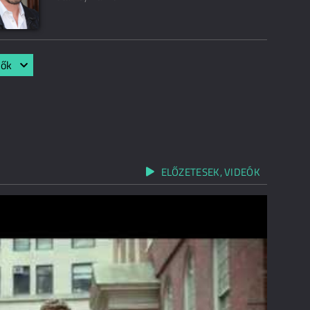
lők
ELŐZETESEK, VIDEÓK