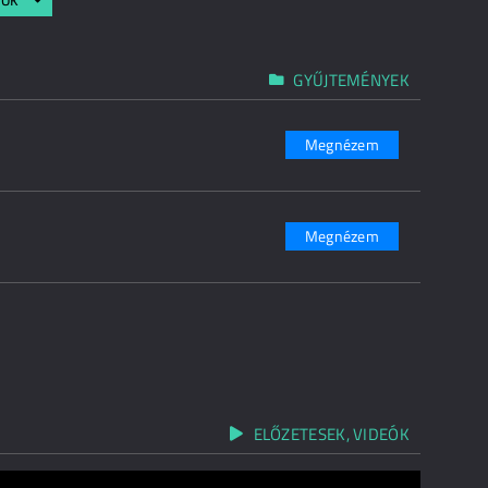
GYŰJTEMÉNYEK
Megnézem
Megnézem
ELŐZETESEK, VIDEÓK