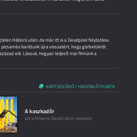
telen Háború után, de már itt is a Deadpool folytatása.
os pizsamás barátunk újra visszatért, hogy görbetükröt
század elé. Lássuk, hogyan teljesít mai filmünk a
KAPCSOLÓDÓ / HASONLÓ FILMEK
A kaszkadőr
ezt a filmet is David Leitch rendezte