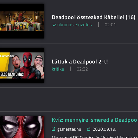
Deadpool összeakad Kábellel (16)
szinkronos előzetes
02:01
Láttuk a Deadpool 2-t!
kritika
02:22
Kvíz: mennyire ismered a Deadpool
gamestar.hu
2020.09.19.
Megannyi DC Comics és Vertigo film után 