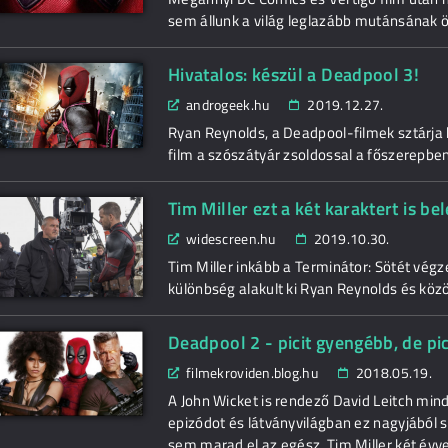
sem állunk a világ leglazább mutánsának ön
Hivatalos: készül a Deadpool 3!
androgeek.hu
2019.12.27.
Ryan Reynolds, a Deadpool-filmek sztárja 
film a szószátyár zsoldossal a főszerepben,
Tim Miller ezt a két karaktert is b
widescreen.hu
2019.10.30.
Tim Miller inkább a Terminátor: Sötét végze
különbség alakult ki Ryan Reynolds és közö
Deadpool 2 - picit gyengébb, de pic
filmekroviden.blog.hu
2018.05.19.
A John Wicket is rendező David Leitch mind
epizódot és látványvilágban ez nagyjából s
sem marad el az egész, Tim Miller két évve