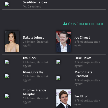
Szédítően szőke
Mr. Carruthers
ŐK IS ÉRDEKELHETNEK
Dakota Johnson
Joe Chrest
2 filmben játszottak
2 filmben játszottak
együtt
együtt
Jim Klock
Luke Hawx
2 filmben játszottak
2 filmben játszottak
együtt
együtt
Ahna O'Reilly
Martin Bats
Bradford
2 filmben játszottak
együtt
2 filmben játszottak
együtt
Thomas Francis
Murphy
Zac Efron
2 filmben játszottak
1 filmben játszottak
együtt
együtt