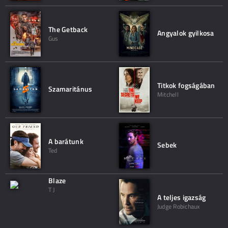
The Getback
Angyalok gyilkosa
Gus
Titkok fogságában
Szamaritánus
Mitchell
A barátunk
Sebek
Ted
Blaze
T J
A teljes igazság
Judge Robichaux