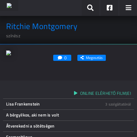
Ritchie Montgomery
színész
0
Megosztás
ONLINE ELÉRHETŐ FILMJEI
Lisa Frankenstein
3 szolgáltatónál
A bérgyilkos, aki nem is volt
Átverekedni a sötétségen
Szamaritánus