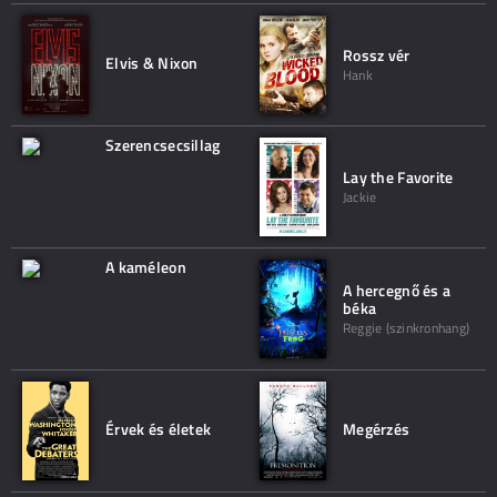
Rossz vér
Elvis & Nixon
Hank
Szerencsecsillag
Lay the Favorite
Jackie
A kaméleon
A hercegnő és a
béka
Reggie (szinkronhang)
Érvek és életek
Megérzés