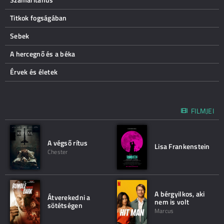
Titkok fogságában
Sebek
A hercegnő és a béka
Érvek és életek
FILMJEI
A végső rítus
Lisa Frankenstein
Chester
A bérgyilkos, aki
Átverekedni a
nem is volt
sötétségen
Marcus