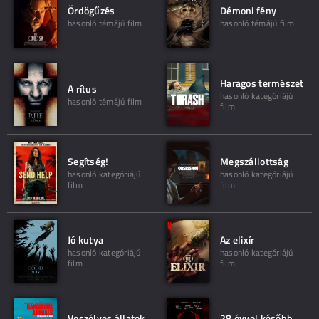
Ördögűzés
Démoni fény
hasonló témájú film
hasonló témájú film
Haragos természet
A rítus
hasonló kategóriájú
hasonló témájú film
film
Segítség!
Megszállottság
hasonló kategóriájú
hasonló kategóriájú
film
film
Jó kutya
Az elixír
hasonló kategóriájú
hasonló kategóriájú
film
film
Veszélyes állatok
28 évvel később