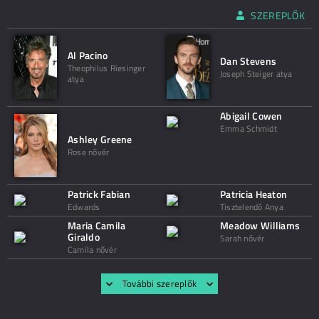
SZEREPLŐK
Al Pacino
Dan Stevens
Theophilus Riesinger
Joseph Steiger atya
atya
Abigail Cowen
Emma Schmidt
Ashley Greene
Rose nővér
Patrick Fabian
Patricia Heaton
Edwards
Tisztelendő Anya
Maria Camila
Meadow Williams
Giraldo
Sarah nővér
Camila nővér
További szereplők