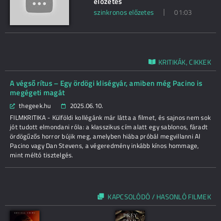
előzetes
szinkronos előzetes
01:03
KRITIKÁK, CIKKEK
A végső rítus – Egy ördögi kliségyár, amiben még Pacino is
megégeti magát
thegeek.hu
2025.06.10.
FILMKRITIKA - Külföldi kollégánk már látta a filmet, és sajnos nem sok
jót tudott elmondani róla: a klasszikus cím alatt egy sablonos, fáradt
ördögűzős horror bújik meg, amelyben hiába próbál megvillanni Al
Pacino vagy Dan Stevens, a végeredmény inkább kínos hommage,
mint méltó tisztelgés.
KAPCSOLÓDÓ / HASONLÓ FILMEK