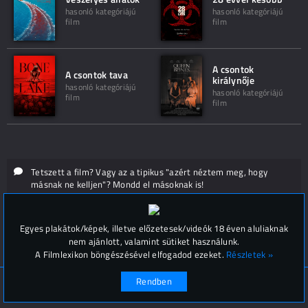
hasonló kategóriájú
hasonló kategóriájú
film
film
A csontok
A csontok tava
királynője
hasonló kategóriájú
hasonló kategóriájú
film
film
Tetszett a film? Vagy az a tipikus "azért néztem meg, hogy
másnak ne kelljen"? Mondd el másoknak is!
Hozzászólások (
0
)
Egyes plakátok/képek, illetve előzetesek/videók 18 éven aluliaknak
nem ajánlott, valamint sütiket használunk.
A Filmlexikon böngészésével elfogadod ezeket.
Részletek »
Rendben
© Filmlexikon 2019-2026
Kapcsolat, impresszum
Értesítési beállítások