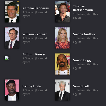
Thomas
Antonio Banderas
Kretschmann
1 filmben játszottak
1 filmben játszottak
együtt
együtt
William Fichtner
Sienna Guillory
1 filmben játszottak
1 filmben játszottak
együtt
együtt
Autumn Reeser
1 filmben játszottak
Snoop Dogg
együtt
1 filmben játszottak
együtt
Delroy Lindo
Sam Elliott
1 filmben játszottak
1 filmben játszottak
együtt
együtt