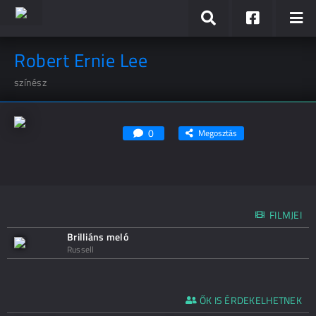
Robert Ernie Lee
színész
0
Megosztás
FILMJEI
Brilliáns meló
Russell
ŐK IS ÉRDEKELHETNEK