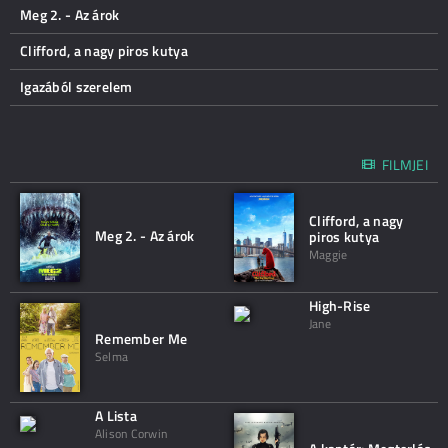
Meg 2. - Az árok
Clifford, a nagy piros kutya
Igazából szerelem
FILMJEI
Clifford, a nagy
Meg 2. - Az árok
piros kutya
Maggie
High-Rise
Jane
Remember Me
Selma
A Lista
Alison Corwin