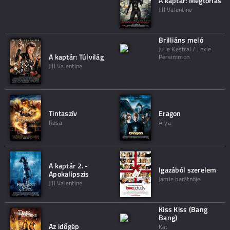
A kaptár: Megtorlás
Jill Valentine
Brilliáns meló
Julie Kestral / Lexie
A kaptár: Túlvilág
Persimmon
Jill Valentine
Tintaszív
Eragon
Resa
Arya
A kaptár 2. -
Igazából szerelem
Apokalipszis
Jamie barátnője
Jill Valentine
Kiss Kiss (Bang
Bang)
Az időgép
Kat