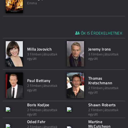
Emma
ŐK IS ÉRDEKELHETNEK
Milla Jovovich
Jeremy Irons
3 filmben játszottak
3 filmben játszottak
együtt
együtt
Thomas
Paul Bettany
Kretschmann
2 filmben játszottak
2 filmben játszottak
együtt
együtt
Boris Kodjoe
Shawn Roberts
2 filmben játszottak
2 filmben játszottak
együtt
együtt
Oded Fehr
Martine
McCutcheon
2 filmben játszottak