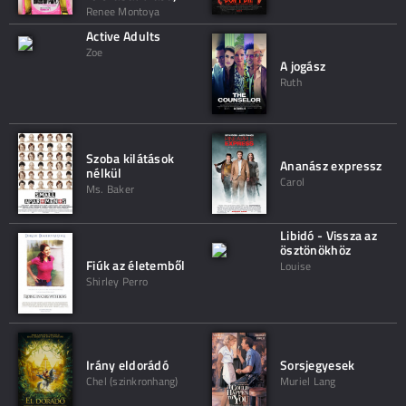
Renee Montoya
Active Adults
Zoe
A jogász
Ruth
Szoba kilátások
Ananász expressz
nélkül
Carol
Ms. Baker
Libidó - Vissza az
ösztönökhöz
Fiúk az életemből
Louise
Shirley Perro
Irány eldorádó
Sorsjegyesek
Chel (szinkronhang)
Muriel Lang