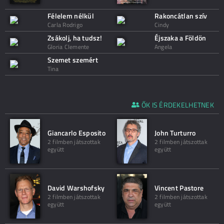
Félelem nélkül
Rakoncátlan szív
Carla Rodrigo
Cindy
Zsákolj, ha tudsz!
Éjszaka a Földön
Gloria Clemente
Angela
Szemet szemért
Tina
ŐK IS ÉRDEKELHETNEK
Giancarlo Esposito
John Turturro
2 filmben játszottak
2 filmben játszottak
együtt
együtt
David Warshofsky
Vincent Pastore
2 filmben játszottak
2 filmben játszottak
együtt
együtt