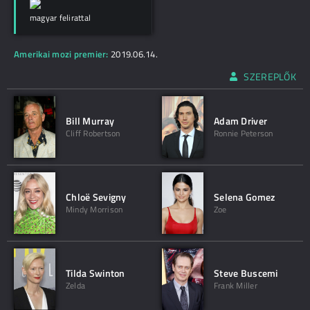
magyar felirattal
Amerikai mozi premier:
2019.06.14.
SZEREPLŐK
Bill Murray
Adam Driver
Cliff Robertson
Ronnie Peterson
Chloë Sevigny
Selena Gomez
Mindy Morrison
Zoe
Tilda Swinton
Steve Buscemi
Zelda
Frank Miller