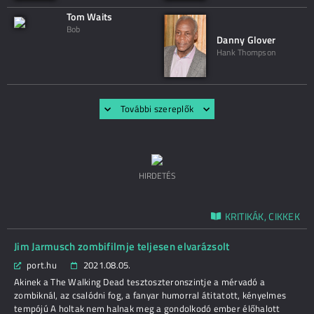
Tom Waits
Bob
Danny Glover
Hank Thompson
További szereplők
HIRDETÉS
KRITIKÁK, CIKKEK
Jim Jarmusch zombifilmje teljesen elvarázsolt
port.hu
2021.08.05.
Akinek a The Walking Dead tesztoszteronszintje a mérvadó a
zombiknál, az csalódni fog, a fanyar humorral átitatott, kényelmes
tempójú A holtak nem halnak meg a gondolkodó ember élőhalott