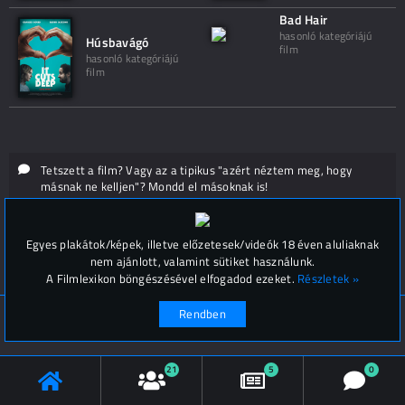
Bad Hair
hasonló kategóriájú
Húsbavágó
film
hasonló kategóriájú
film
Tetszett a film? Vagy az a tipikus "azért néztem meg, hogy
másnak ne kelljen"? Mondd el másoknak is!
Hozzászólások (
0
)
Egyes plakátok/képek, illetve előzetesek/videók 18 éven aluliaknak
nem ajánlott, valamint sütiket használunk.
A Filmlexikon böngészésével elfogadod ezeket.
Részletek »
Rendben
© Filmlexikon 2019-2026
Kapcsolat, impresszum
Értesítési beállítások
21
5
0