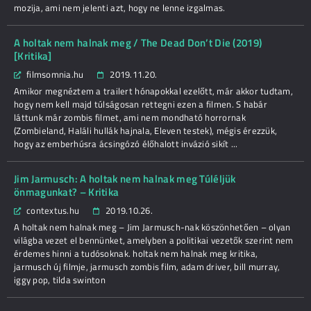
mozija, ami nem jelenti azt, hogy ne lenne izgalmas.
A holtak nem halnak meg / The Dead Don’t Die (2019)
[Kritika]
filmsomnia.hu
2019.11.20.
Amikor megnéztem a trailert hónapokkal ezelőtt, már akkor tudtam,
hogy nem kell majd túlságosan rettegni ezen a filmen. S habár
láttunk már zombis filmet, ami nem mondható horrornak
(Zombieland, Haláli hullák hajnala, Eleven testek), mégis érezzük,
hogy az emberhúsra ácsingózó élőhalott invázió sikít ...
Jim Jarmusch: A holtak nem halnak meg Túléljük
önmagunkat? – Kritika
contextus.hu
2019.10.26.
A holtak nem halnak meg – Jim Jarmusch-nak köszönhetően – olyan
világba vezet el bennünket, amelyben a politikai vezetők szerint nem
érdemes hinni a tudósoknak. holtak nem halnak meg kritika,
jarmusch új filmje, jarmusch zombis film, adam driver, bill murray,
iggy pop, tilda swinton