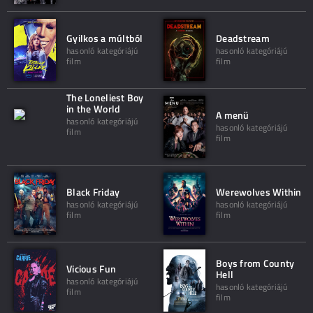
Gyilkos a múltból
Deadstream
hasonló kategóriájú
hasonló kategóriájú
film
film
The Loneliest Boy
in the World
A menü
hasonló kategóriájú
hasonló kategóriájú
film
film
Black Friday
Werewolves Within
hasonló kategóriájú
hasonló kategóriájú
film
film
Boys from County
Vicious Fun
Hell
hasonló kategóriájú
hasonló kategóriájú
film
film