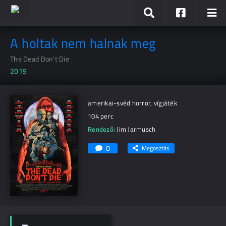
A holtak nem halnak meg
The Dead Don't Die
2019
amerikai-svéd horror, vígjáték
104 perc
Rendező:
Jim Jarmusch
0
Megosztás