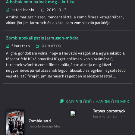
A holtak nem halnak meg – kritika
hetediksor.hu
2019.10.13.
Amikor már azt hiszed, mindent láttál a zombifilmes kategóriában,
akkor jön Jim Jarmusch és a közel sem zombi sztárparádéja
Zombiapokalipszis Jarmusch-módra
filmtett.ro
2019.07.09.
Aligha gondoltam volna, hogy a Hervadó virágok óta egyre inkább a
fősodor felé húzó amerikai függetlenfilmes ikon a számára új
terepnek számító zombifilmek műfajában alkotja meg közel
negyvenéves pályafutásának legpolitikusabb és egyben legsötétebb
végkifejletű filmjét. Jim Jarmusch régebben is előszeretettel ...
KAPCSOLÓDÓ / HASONLÓ FILMEK
Tetves porontyok
hasonló témájú film
Zombieland
hasonló témájú film