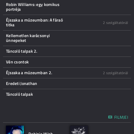
Robin Williams: egy komikus
portréja
Éjszaka a múzeumban: A fáraó
2 szolgáltatónál
titka
Kellemetlen karácsonyi
ünnepeket
Táncoló talpak 2.
Vén csontok
Éjszaka a múzeumban 2.
2 szolgáltatónál
Eredeti Jonathan
Táncoló talpak
FILMJEI
Robin's Wish