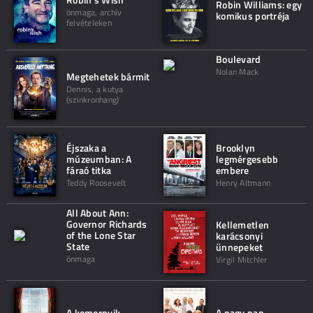
Robin Williams: egy
önmaga, archív
komikus portréja
felvételeken
Boulevard
Nolan Mack
Megtehetek bármit
Dennis, a kutya
(szinkronhang)
Éjszaka a
Brooklyn
múzeumban: A
legmérgesebb
fáraó titka
embere
Teddy Roosevelt
Henry Altmann
All About Ann:
Governor Richards
Kellemetlen
of the Lone Star
karácsonyi
State
ünnepeket
önmaga
Virgil Mitchler
A komornyik
A nagy nap