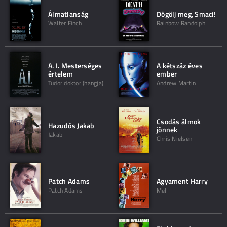
Álmatlanság
Dögölj meg, Smaci!
Walter Finch
Rainbow Randolph
A. I. Mesterséges
A kétszáz éves
értelem
ember
Tudor doktor (hangja)
Andrew Martin
Csodás álmok
Hazudós Jakab
jönnek
Jakab
Chris Nielsen
Patch Adams
Agyament Harry
Patch Adams
Mel