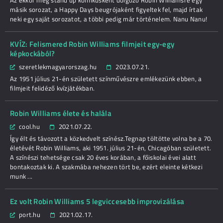
Az ekkor még stand up komikusként dolgozó Robin Williamsre egy
másik sorozat, a Happy Days beugrójaként figyeltek fel, majd írtak
neki egy saját sorozatot, a többi pedig már történelem. Nanu Nanu!
KVÍZ: Felismered Robin Williams filmjeit egy-egy
képkockából?
szeretlekmagyarorszag.hu
2023.07.21.
Az 1951 július 21-én született színművészre emlékezünk ebben, a
filmjeit felidéző kvízjátékban.
Robin Williams élete és halála
cool.hu
2021.07.22.
Így élt és távozott a közkedvelt színész.Tegnap töltötte volna be a 70.
életévét Robin Williams, aki 1951. július 21-én, Chicagóban született.
A színészi tehetsége csak 20 éves korában, a főiskolai évei alatt
bontakoztak ki. A szakmába nehezen tört be, ezért eleinte kétkezi
munk ...
Ez volt Robin Williams 5 legviccesebb improvizálása
port.hu
2021.02.17.