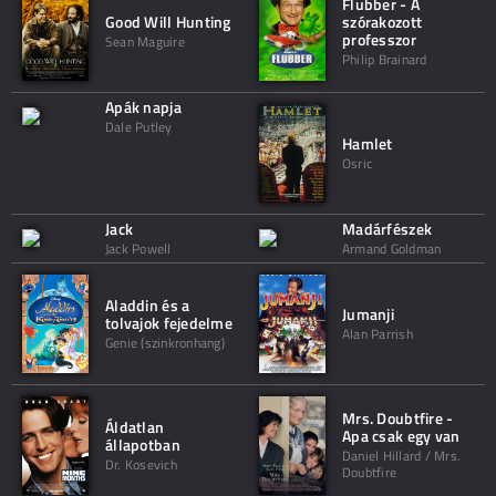
Flubber - A
Good Will Hunting
szórakozott
professzor
Sean Maguire
Philip Brainard
Apák napja
Dale Putley
Hamlet
Osric
Jack
Madárfészek
Jack Powell
Armand Goldman
Aladdin és a
Jumanji
tolvajok fejedelme
Alan Parrish
Genie (szinkronhang)
Mrs. Doubtfire -
Áldatlan
Apa csak egy van
állapotban
Daniel Hillard / Mrs.
Dr. Kosevich
Doubtfire