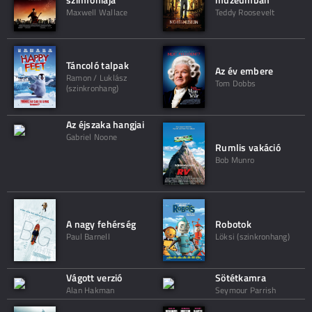
Maxwell Wallace
Teddy Roosevelt
Táncoló talpak
Az év embere
Ramon / Luklász
Tom Dobbs
(szinkronhang)
Az éjszaka hangjai
Gabriel Noone
Rumlis vakáció
Bob Munro
A nagy fehérség
Robotok
Paul Barnell
Löksi (szinkronhang)
Vágott verzió
Sötétkamra
Alan Hakman
Seymour Parrish