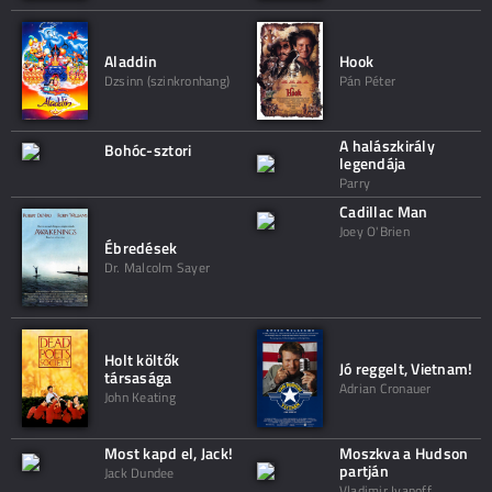
Aladdin
Hook
Dzsinn (szinkronhang)
Pán Péter
A halászkirály
Bohóc-sztori
legendája
Parry
Cadillac Man
Joey O'Brien
Ébredések
Dr. Malcolm Sayer
Holt költők
Jó reggelt, Vietnam!
társasága
Adrian Cronauer
John Keating
Most kapd el, Jack!
Moszkva a Hudson
partján
Jack Dundee
Vladimir Ivanoff