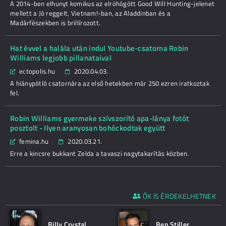
A 2014-ben elhunyt komikus az elröhögött Good Will Hunting-jelenet
mellett a Jó reggelt, Vietnam!-ban, az Aladdinban és a
Madárfészekben is brillírozott.
Hat évvel a halála után indul Youtube-csatorna Robin
Williams legjobb pillanataival
ectopolis.hu
2020.04.03.
A hiánypótló csatornára az első hetekben már 250 ezren iratkoztak
fel.
Robin Williams gyermeke szívszorító apa-lánya fotót
posztolt - Ilyen aranyosan bohóckodtak együtt
femina.hu
2020.03.21.
Erre a kincsre bukkant Zelda a tavaszi nagytakarítás közben.
ŐK IS ÉRDEKELHETNEK
Billy Crystal
Ben Stiller