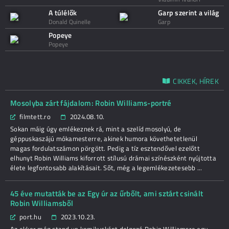
A túlélők
Garp szerint a világ
Donald Quinelle
Garp
Popeye
Popeye
CIKKEK, HÍREK
Mosolyba zárt fájdalom: Robin Williams-portré
filmtett.ro
2024.08.10.
Sokan máig úgy emlékeznek rá, mint a szelíd mosolyú, de
géppuskaszájú mókamesterre, akinek humora követhetetlenül
magas fordulatszámon pörgött. Pedig a tíz esztendővel ezelőtt
elhunyt Robin Williams kiforrott stílusú drámai színészként nyújtotta
élete legfontosabb alakításait. Sőt, még a legemlékezetesebb ...
45 éve mutatták be az Egy úr az űrbőlt, ami sztárt csinált
Robin Williamsből
port.hu
2023.10.23.