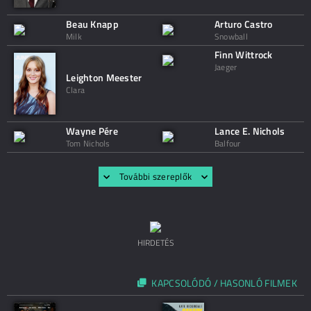
Beau Knapp
Arturo Castro
Milk
Snowball
Finn Wittrock
Jaeger
Leighton Meester
Clara
Wayne Pére
Lance E. Nichols
Tom Nichols
Balfour
További szereplők
HIRDETÉS
KAPCSOLÓDÓ / HASONLÓ FILMEK