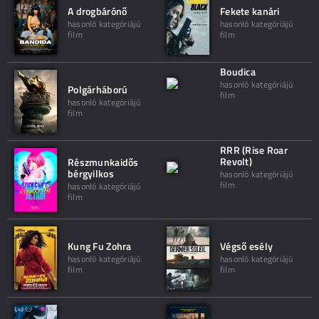
A drogbárónő
Fekete kanári
hasonló kategóriájú
hasonló kategóriájú
film
film
Boudica
hasonló kategóriájú
Polgárháború
film
hasonló kategóriájú
film
RRR (Rise Roar
Revolt)
Részmunkaidős
bérgyilkos
hasonló kategóriájú
film
hasonló kategóriájú
film
Kung Fu Zohra
Végső esély
hasonló kategóriájú
hasonló kategóriájú
film
film