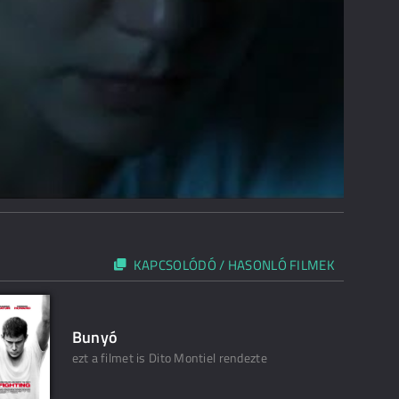
KAPCSOLÓDÓ / HASONLÓ FILMEK
Bunyó
ezt a filmet is Dito Montiel rendezte