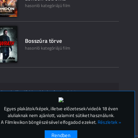
hasonló kategóriájú film
Bosszúra törve
hasonló kategóriájú film
ak ne kelljen"? Mondd el másoknak is!
 (
0
)
Egyes plakátok/képek, illetve előzetesek/videók 18 éven
aluliaknak nem ajánlott, valamint sütiket használunk.
A Filmlexikon böngészésével elfogadod ezeket.
Részletek »
Rendben