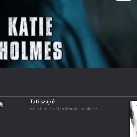
Tuti szajré
ezt a filmet is Dito Montiel rendezte