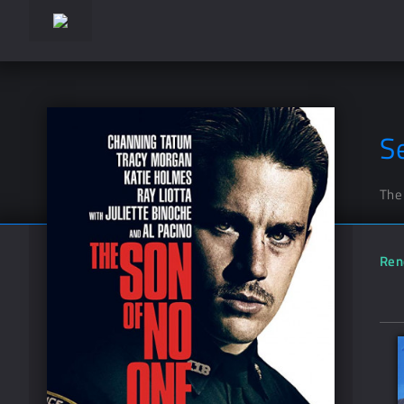
Se
The
Ren