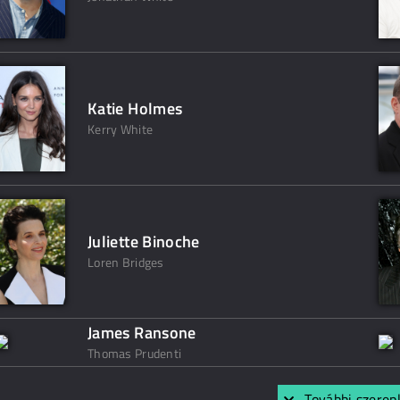
Katie Holmes
Kerry White
Juliette Binoche
Loren Bridges
James Ransone
Thomas Prudenti
További szerep