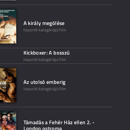
A király megölése
hasonló kategóriájú film
Kickboxer: A bosszú
hasonló kategóriájú film
Az utolsó emberig
hasonló kategóriájú film
Támadás a Fehér Ház ellen 2. -
London ostroma