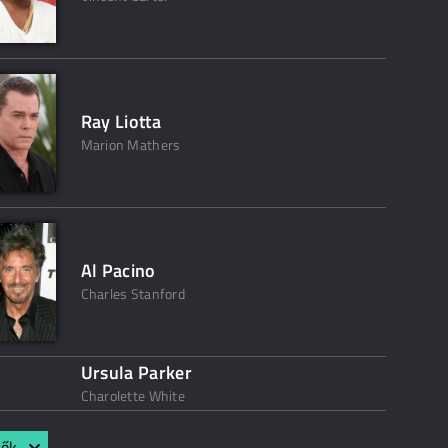
Ray Liotta
Marion Mathers
Al Pacino
Charles Stanford
Ursula Parker
Charolette White
lők