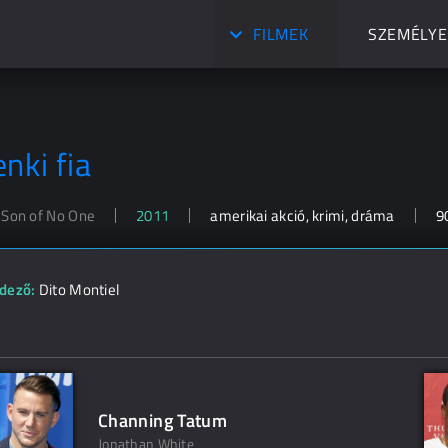
FILMEK
SZEMÉLYE
nki fia
 Son of No One
2011
amerikai akció, krimi, dráma
9
dező:
Dito Montiel
Channing Tatum
Jonathan White