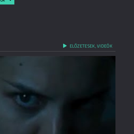
ELŐZETESEK, VIDEÓK