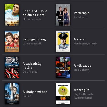
Charlie St. Cloud
Párterápia
halála és élete
Joe Miletto
Florio Ferrente
Lázongó ifjúság
A szerv
Lance Wescott
Harrison nyomozó
A szabadság
A kék szoba
határai
Jack Doheny
Cole Frankel
Mézengúz
A király nevében
Ray Liotta méh
Gallian
(szinkronhang)