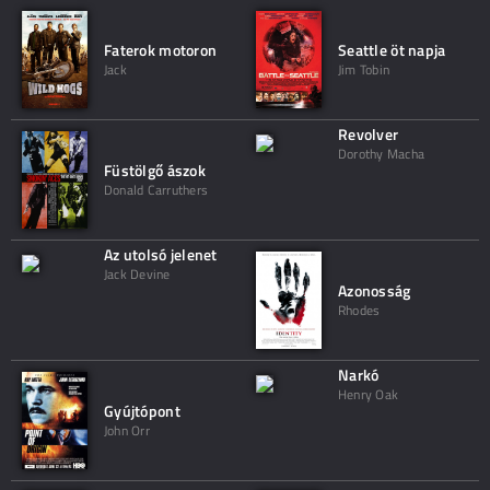
Faterok motoron
Seattle öt napja
Jack
Jim Tobin
Revolver
Dorothy Macha
Füstölgő ászok
Donald Carruthers
Az utolsó jelenet
Jack Devine
Azonosság
Rhodes
Narkó
Henry Oak
Gyújtópont
John Orr