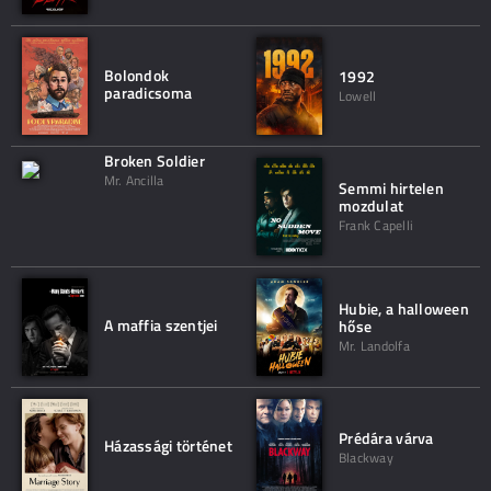
Bolondok
1992
paradicsoma
Lowell
Broken Soldier
Mr. Ancilla
Semmi hirtelen
mozdulat
Frank Capelli
Hubie, a halloween
A maffia szentjei
hőse
Mr. Landolfa
Prédára várva
Házassági történet
Blackway