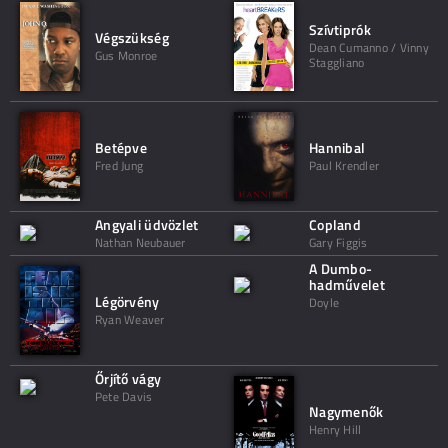
Szívtiprók
Végszükség
Dean Cumanno / Vinny
Gus Monroe
Staggliano
Betépve
Hannibal
Fred Jung
Paul Krendler
Angyali üdvözlet
Copland
Nathan Neubauer
Gary Figgis
A Dumbo-
hadművelet
Légörvény
Doyle
Ryan Weaver
Őrjítő vágy
Pete Davis
Nagymenők
Henry Hill