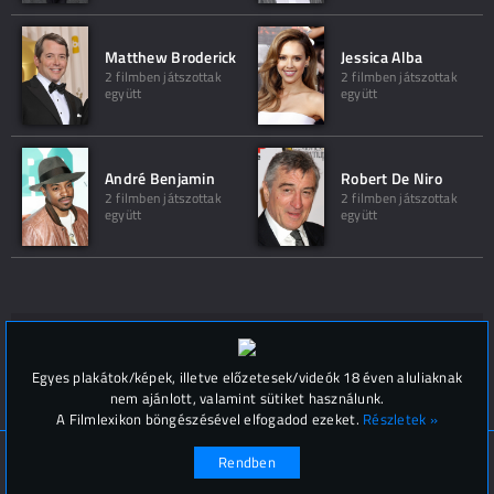
Matthew Broderick
Jessica Alba
2 filmben játszottak
2 filmben játszottak
együtt
együtt
André Benjamin
Robert De Niro
2 filmben játszottak
2 filmben játszottak
együtt
együtt
Hozzászólások (
0
)
Egyes plakátok/képek, illetve előzetesek/videók 18 éven aluliaknak
nem ajánlott, valamint sütiket használunk.
A Filmlexikon böngészésével elfogadod ezeket.
Részletek »
© Filmlexikon 2019-2026
Kapcsolat, impresszum
Rendben
Értesítési beállítások