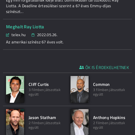
Egy film forgatásának ideje alatt Dominikában tartózkodott Ray
Liotta. A Deadline értesülései szerint a 67 éves Emmy-díjas
színészt...
Meghalt Ray Liotta
telex.hu
2022.05.26.
Az amerikai színész 67 éves volt.
ŐK IS ÉRDEKELHETNEK
Cliff Curtis
Common
3 filmben játszottak
3 filmben játszottak
együtt
együtt
Jason Statham
Anthony Hopkins
2 filmben játszottak
2 filmben játszottak
együtt
együtt