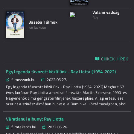
Valami vadság
Ray
Baseball álmok
Joe Jackson
CIKKEK, HÍREK
Egy legenda távozott közülünk - Ray Liotta (1954-2022)
filmezzunk.hu
2022.05.27.
Egy legenda távozott közülünk - Ray Liotta (1954-2022) Meghalt 67
éves korában Ray Liotta amerikai filmsztár, Martin Scorsese 1990-es
Nagymenők című gengszterfilmjének főszereplője. A lap értesülése
szerint a színész álmában hunyt el a Dominikai Köztársaságban, ahol
Váratlanul elhunyt Ray Liotta
filmtekercs.hu
2022.05.26.