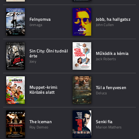
Felnyomva
Jobb, ha hallgatsz
önmaga
John Cullen
Sin City: Ölni tudnál
Működik a kémia
érte
Jack Roberts
Joey
Muppet-krimi:
Túl a fenyvesen
Körözés alatt
Deluca
The Iceman
Senki fia
Roy Demeo
Marion Mathers