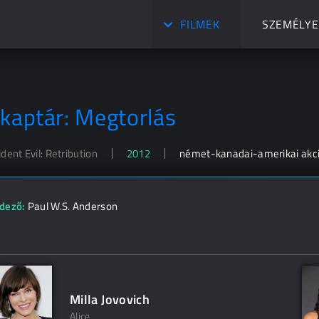
FILMEK
SZEMÉLYE
 kaptár: Megtorlás
dent Evil: Retribution
2012
német-kanadai-amerikai akció,
dező:
Paul W.S. Anderson
Milla Jovovich
Alice