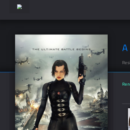
A
Resi
Ren