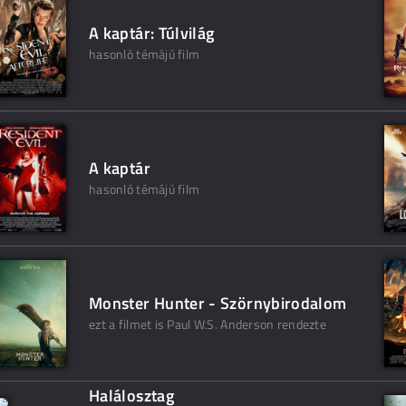
A kaptár: Túlvilág
hasonló témájú film
A kaptár
hasonló témájú film
Monster Hunter - Szörnybirodalom
ezt a filmet is Paul W.S. Anderson rendezte
Halálosztag