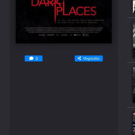
0
Megosztás