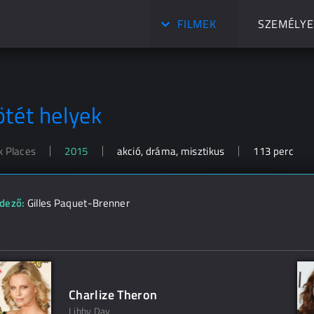
FILMEK
SZEMÉLYE
ötét helyek
k Places
2015
akció, dráma, misztikus
113 perc
dező:
Gilles Paquet-Brenner
Charlize Theron
Libby Day