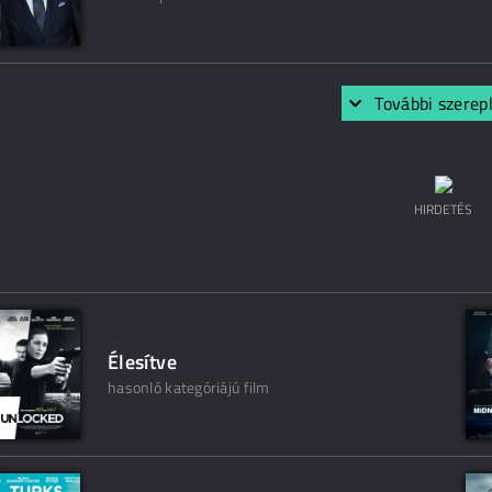
További szerep
HIRDETÉS
Élesítve
hasonló kategóriájú film