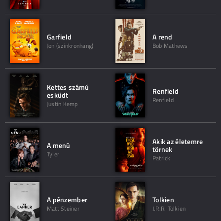
Garfield
A rend
Jon (szinkronhang)
Bob Mathews
Kettes számú
Renfield
esküdt
Renfield
Justin Kemp
Akik az életemre
A menü
törnek
Tyler
Patrick
A pénzember
Tolkien
Matt Steiner
J.R.R. Tolkien