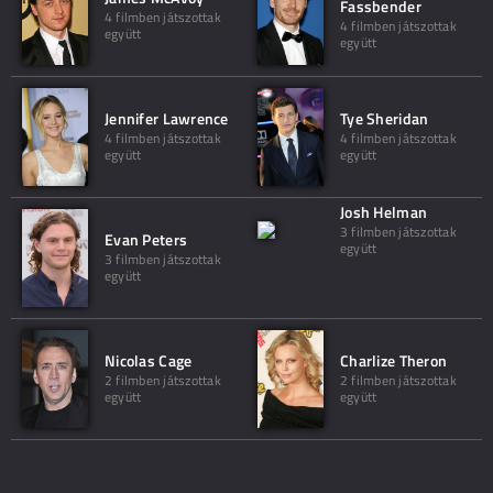
Fassbender
4 filmben játszottak
4 filmben játszottak
együtt
együtt
Jennifer Lawrence
Tye Sheridan
4 filmben játszottak
4 filmben játszottak
együtt
együtt
Josh Helman
3 filmben játszottak
Evan Peters
együtt
3 filmben játszottak
együtt
Nicolas Cage
Charlize Theron
2 filmben játszottak
2 filmben játszottak
együtt
együtt