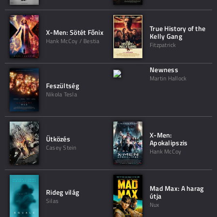
True History of the
X-Men: Sötét Főnix
Kelly Gang
Hank McCoy / Bestia
Fitzpatrick
Newness
Martin Hallock
Feszültség
Nikola Tesla
X-Men:
Ütközés
Apokalipszis
Casey Stein
Hank McCoy
Mad Max: A harag
Rideg világ
útja
Silas
Nux