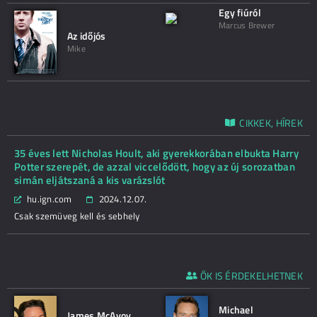
Egy fiúról
Marcus Brewer
Az időjós
Mike
CIKKEK, HÍREK
35 éves lett Nicholas Hoult, aki gyerekkorában elbukta Harry
Potter szerepét, de azzal viccelődött, hogy az új sorozatban
simán eljátszaná a kis varázslót
hu.ign.com
2024.12.07.
Csak szemüveg kell és sebhely
ŐK IS ÉRDEKELHETNEK
Michael
James McAvoy