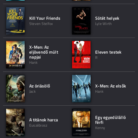
Kill Your Friends
Sötét helyek
Steven Stelfox
Lyle Wirth
X-Men: Az
eljövendő múlt
Eleven testek
napjai
R
Hank
Az óriásölő
X-Men: Az elsők
Jack
Hank
Egy egyedülálló
A titánok harca
férfi
Euszébiosz
Kenny