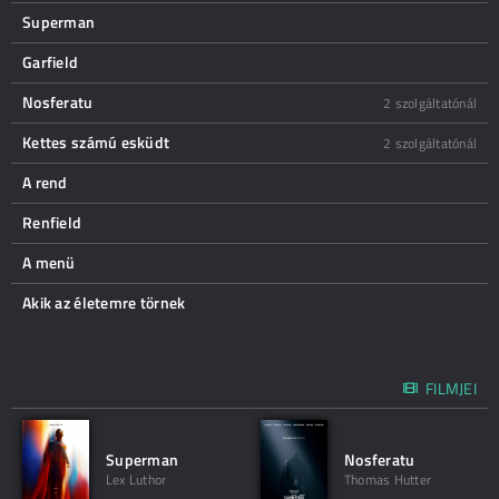
Superman
Garfield
Nosferatu
2 szolgáltatónál
Kettes számú esküdt
2 szolgáltatónál
A rend
Renfield
A menü
Akik az életemre törnek
FILMJEI
Superman
Nosferatu
Lex Luthor
Thomas Hutter