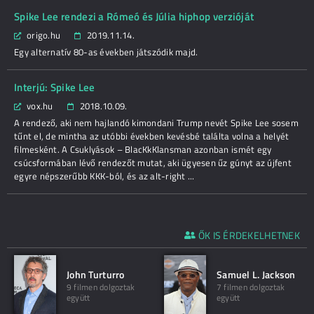
Spike Lee rendezi a Rómeó és Júlia hiphop verzióját
origo.hu
2019.11.14.
Egy alternatív 80-as években játszódik majd.
Interjú: Spike Lee
vox.hu
2018.10.09.
A rendező, aki nem hajlandó kimondani Trump nevét Spike Lee sosem
tűnt el, de mintha az utóbbi években kevésbé találta volna a helyét
filmesként. A Csuklyások – BlacKkKlansman azonban ismét egy
csúcsformában lévő rendezőt mutat, aki ügyesen űz gúnyt az újfent
egyre népszerűbb KKK-ból, és az alt-right ...
ŐK IS ÉRDEKELHETNEK
John Turturro
Samuel L. Jackson
9 filmen dolgoztak
7 filmen dolgoztak
együtt
együtt