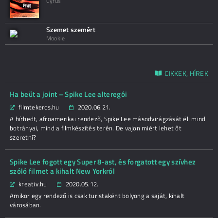
Cyrus
Szemet szemért
Mookie
CIKKEK, HÍREK
Ha beüt a joint – Spike Lee alteregói
filmtekercs.hu
2020.06.21.
A hírhedt, afroamerikai rendező, Spike Lee másodvirágzását éli mind
botrányai, mind a filmkészítés terén. De vajon miért lehet őt
szeretni?
Spike Lee fogott egy Super 8-ast, és forgatott egy szívhez
szóló filmet a kihalt New Yorkról
kreativ.hu
2020.05.12.
Amikor egy rendező is csak turistaként bolyong a saját, kihalt
városában.