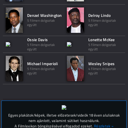
Denzel Washington
Delroy Lindo
5 filmen dolgoztak
5 filmen dolgoztak
együtt
együtt
Ossie Davis
Lonette McKee
5 filmen dolgoztak
5 filmen dolgoztak
együtt
együtt
Michael Imperioli
Wesley Snipes
5 filmen dolgoztak
4 filmen dolgoztak
együtt
együtt
Hozzászólások (
0
)
Egyes plakátok/képek, illetve előzetesek/videók 18 éven aluliaknak
nem ajánlott, valamint sütiket használunk.
A Filmlexikon böngészésével elfogadod ezeket.
Részletek »