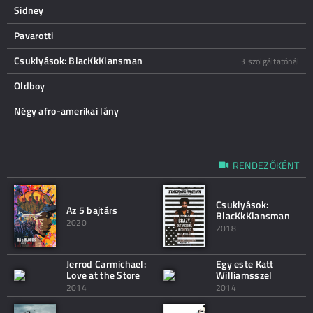
Sidney
Pavarotti
Csuklyások: BlacKkKlansman
3 szolgáltatónál
Oldboy
Négy afro-amerikai lány
RENDEZŐKÉNT
Csuklyások:
Az 5 bajtárs
BlacKkKlansman
2020
2018
Jerrod Carmichael:
Egy este Katt
Love at the Store
Williamsszel
2014
2014