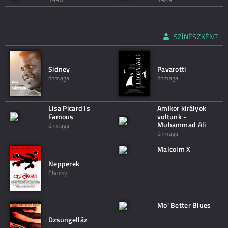
SZÍNÉSZKÉNT
Sidney
Pavarotti
önmaga
önmaga
Lisa Picard Is
Amikor királyok
Famous
voltunk -
Muhammad Ali
önmaga
önmaga
Malcolm X
Nepperek
Chucky
Mo' Better Blues
Dzsungelláz