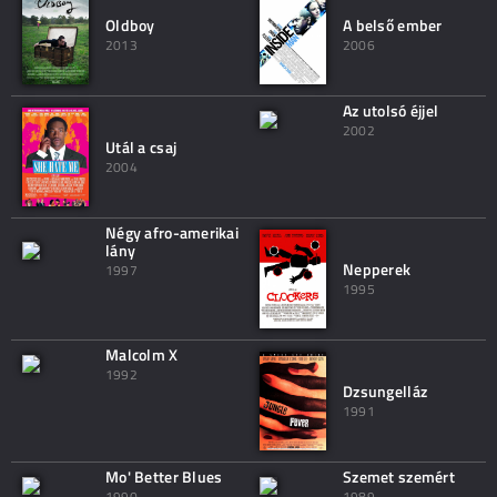
Oldboy
A belső ember
2013
2006
Az utolsó éjjel
2002
Utál a csaj
2004
Négy afro-amerikai
lány
Nepperek
1997
1995
Malcolm X
1992
Dzsungelláz
1991
Mo' Better Blues
Szemet szemért
1990
1989