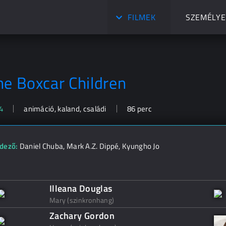
FILMEK
SZEMÉLYE
he Boxcar Children
4
animáció, kaland, családi
86 perc
dező:
Daniel Chuba
,
Mark A.Z. Dippé
,
Kyungho Jo
Illeana Douglas
Mary (szinkronhang)
Zachary Gordon