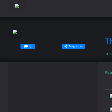
T
0
Megosztás
201
Ren