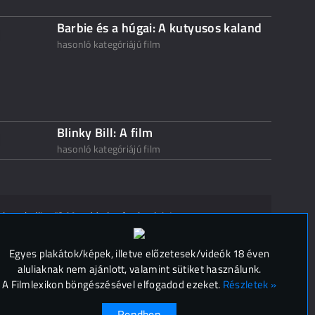
Barbie és a húgai: A kutyusos kaland
hasonló kategóriájú film
Blinky Bill: A film
hasonló kategóriájú film
ak ne kelljen"? Mondd el másoknak is!
 (
0
)
Egyes plakátok/képek, illetve előzetesek/videók 18 éven
aluliaknak nem ajánlott, valamint sütiket használunk.
A Filmlexikon böngészésével elfogadod ezeket.
Részletek »
Rendben