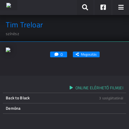
Tim Treloar
színész
0
Megosztás
ONLINE ELÉRHETŐ FILMJEI
Back to Black
3 szolgáltatónál
Demóna