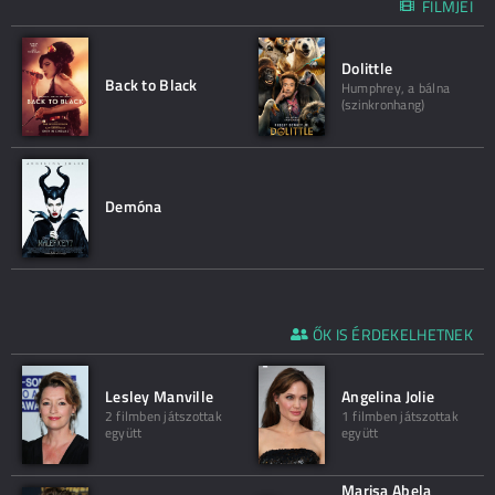
FILMJEI
Dolittle
Back to Black
Humphrey, a bálna
(szinkronhang)
Demóna
ŐK IS ÉRDEKELHETNEK
Lesley Manville
Angelina Jolie
2 filmben játszottak
1 filmben játszottak
együtt
együtt
Marisa Abela