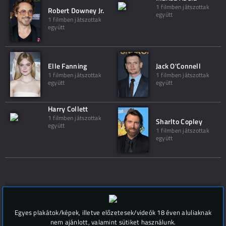
1 filmben játszottak
Robert Downey Jr.
együtt
1 filmben játszottak
együtt
Elle Fanning
Jack O'Connell
1 filmben játszottak
1 filmben játszottak
együtt
együtt
Harry Collett
1 filmben játszottak
Sharlto Copley
együtt
1 filmben játszottak
együtt
Hozzászólások (
0
)
Egyes plakátok/képek, illetve előzetesek/videók 18 éven aluliaknak
nem ajánlott, valamint sütiket használunk.