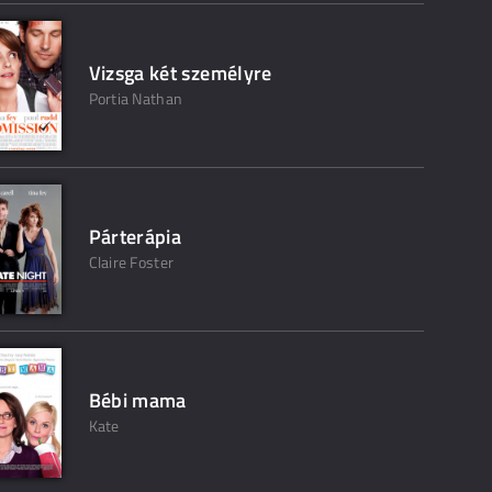
Vizsga két személyre
Portia Nathan
Párterápia
Claire Foster
Bébi mama
Kate