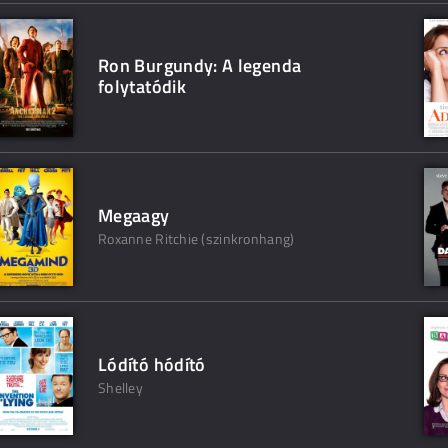
Ron Burgundy: A legenda
folytatódik
Megaagy
Roxanne Ritchie (szinkronhang)
Lódító hódító
Shelley