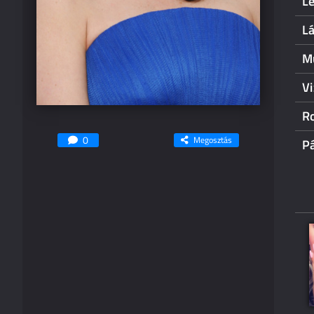
Le
L
Mu
Vi
Ro
0
Megosztás
Pá