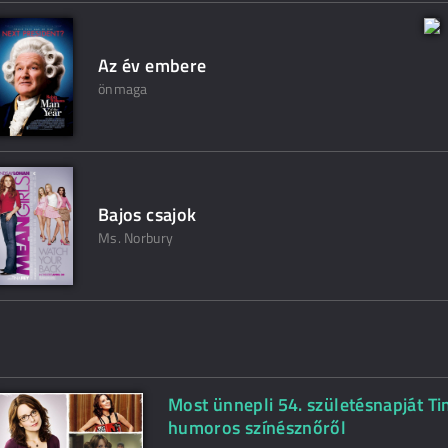
Az év embere
önmaga
Bajos csajok
Ms. Norbury
Most ünnepli 54. születésnapját T
humoros színésznőről