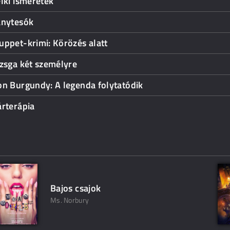
lki ismeretek
ánytesók
ppet-krimi: Körözés alatt
zsga két személyre
n Burgundy: A legenda folytatódik
rterápia
Bajos csajok
Ms. Norbury