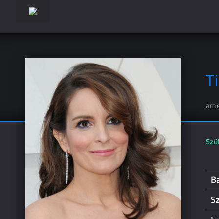
T
ame
Szül
Ba
S