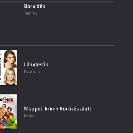
Borvidék
Tammy
Lánytesók
Kate Ellis
Muppet-krimi: Körözés alatt
Nadya