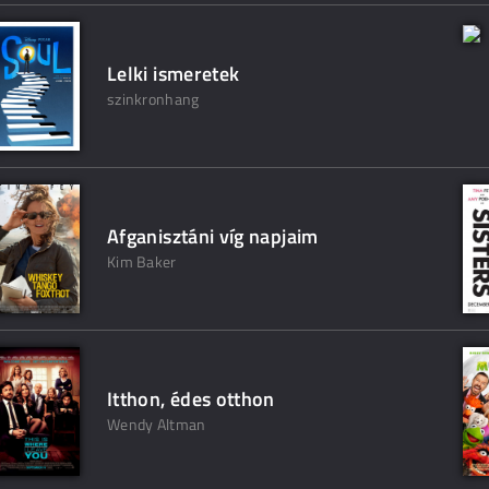
Lelki ismeretek
szinkronhang
Afganisztáni víg napjaim
Kim Baker
Itthon, édes otthon
Wendy Altman