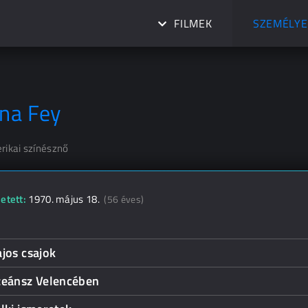
FILMEK
SZEMÉLYE
ina Fey
rikai színésznő
etett:
1970. május 18.
(56 éves)
jos csajok
zeánsz Velencében