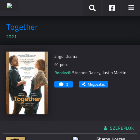
Together
2021
angol dráma
91 perc
Rendező:
Stephen Daldry
,
Justin Martin
0
Megosztás
SZEREPLŐK
Sharon Horgan