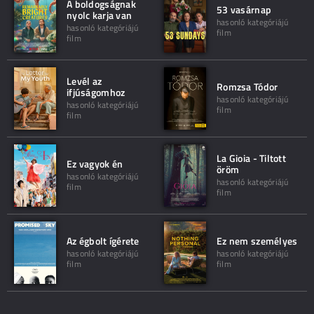
A boldogságnak
53 vasárnap
nyolc karja van
hasonló kategóriájú
hasonló kategóriájú
film
film
Levél az
Romzsa Tódor
ifjúságomhoz
hasonló kategóriájú
hasonló kategóriájú
film
film
La Gioia - Tiltott
Ez vagyok én
öröm
hasonló kategóriájú
hasonló kategóriájú
film
film
Az égbolt ígérete
Ez nem személyes
hasonló kategóriájú
hasonló kategóriájú
film
film