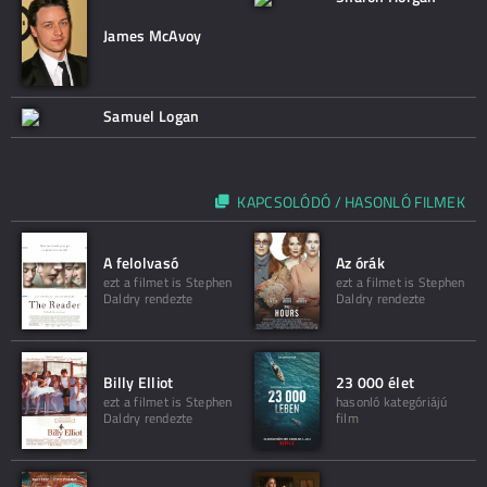
James McAvoy
Samuel Logan
KAPCSOLÓDÓ / HASONLÓ FILMEK
A felolvasó
Az órák
ezt a filmet is Stephen
ezt a filmet is Stephen
Daldry rendezte
Daldry rendezte
Billy Elliot
23 000 élet
ezt a filmet is Stephen
hasonló kategóriájú
Daldry rendezte
film