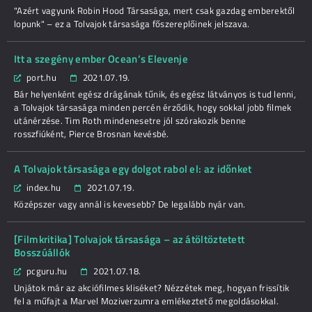
"Azért vagyunk Robin Hood Társasága, mert csak gazdag emberektől
lopunk" – ez a Tolvajok társasága főszereplőinek jelszava.
Itt a szegény ember Ocean’s Elevenje
port.hu
2021.07.19.
Bár helyenként egész drágának tűnik, és egész látványos is tud lenni,
a Tolvajok társasága minden percén érződik, hogy sokkal jobb filmek
utánérzése. Tim Roth mindenesetre jól szórakozik benne
rosszfiúként, Pierce Brosnan kevésbé.
A Tolvajok társasága egy dolgot rabol el: az időnket
index.hu
2021.07.19.
Középszer vagy annál is kevesebb? De legalább nyár van.
[Filmkritika] Tolvajok társasága – az átöltöztetett
Bosszúállók
pcguru.hu
2021.07.18.
Unjátok már az akciófilmes kliséket? Nézzétek meg, hogyan frissítik
fel a műfajt a Marvel Moziverzumra emlékeztető megoldásokkal.