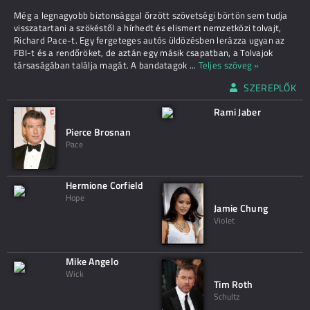
Még a legnagyobb biztonsággal őrzött szövetségi börtön sem tudja
visszatartani a szökéstől a hírhedt és elismert nemzetközi tolvajt,
Richard Pace-t. Egy fergeteges autós üldözésben lerázza ugyan az
FBI-t és a rendőröket, de aztán egy másik csapatban, a Tolvajok
társaságában találja magát. A bandatagok
...
Teljes szöveg »
SZEREPLŐK
Rami Jaber
Pierce Brosnan
Pace
Hermione Corfield
Hope
Jamie Chung
Violet
Mike Angelo
Wick
Tim Roth
Schultz