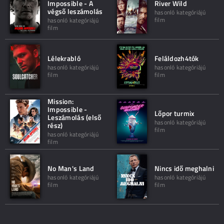
Impossible - A
River Wild
végső leszámolás
hasonló kategóriájú
film
hasonló kategóriájú
film
Lélekrabló
Feláldozh4tók
hasonló kategóriájú
hasonló kategóriájú
film
film
Mission:
Impossible -
Lőpor turmix
Leszámolás (első
hasonló kategóriájú
rész)
film
hasonló kategóriájú
film
No Man's Land
Nincs idő meghalni
hasonló kategóriájú
hasonló kategóriájú
film
film