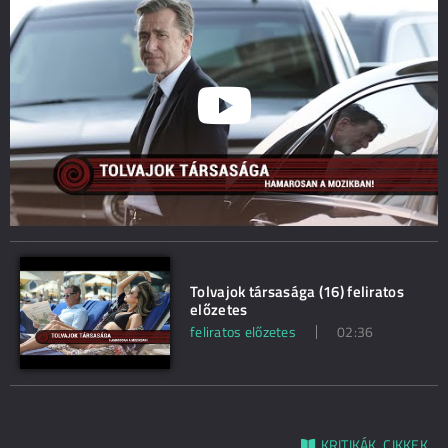
Tolvajok társasága (16) feliratos
előzetes
feliratos előzetes
02:36
KRITIKÁK, CIKKEK