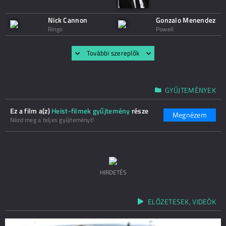
Nick Cannon
Gonzalo Menendez
Ringo
Powell
További szereplők
GYŰJTEMÉNYEK
Ez a film a(z)
Heist-filmek gyűjtemény
része
Megnézem
Nézd meg a teljes gyűjteményt!
HIRDETÉS
ELŐZETESEK, VIDEÓK