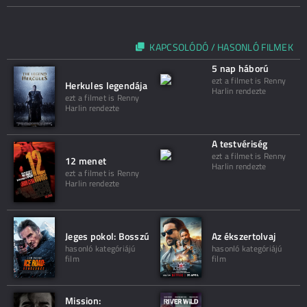
KAPCSOLÓDÓ / HASONLÓ FILMEK
5 nap háború
ezt a filmet is Renny
Herkules legendája
Harlin rendezte
ezt a filmet is Renny
Harlin rendezte
A testvériség
ezt a filmet is Renny
12 menet
Harlin rendezte
ezt a filmet is Renny
Harlin rendezte
Jeges pokol: Bosszú
Az ékszertolvaj
hasonló kategóriájú
hasonló kategóriájú
film
film
Mission: