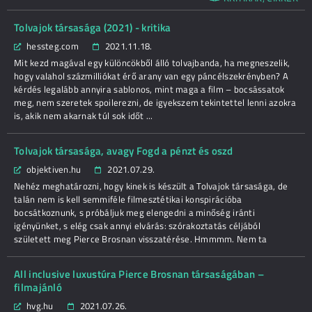
Tolvajok társasága (2021) - kritika
hessteg.com
2021.11.18.
Mit kezd magával egy különcökből álló tolvajbanda, ha megneszelik,
hogy valahol százmilliókat érő arany van egy páncélszekrényben? A
kérdés legalább annyira sablonos, mint maga a film – bocsássatok
meg, nem szeretek spoilerezni, de igyekszem tekintettel lenni azokra
is, akik nem akarnak túl sok időt ...
Tolvajok társasága, avagy Fogd a pénzt és oszd
objektiven.hu
2021.07.29.
Nehéz meghatározni, hogy kinek is készült a Tolvajok társasága, de
talán nem is kell semmiféle filmesztétikai konspirációba
bocsátkoznunk, s próbáljuk meg elengedni a minőség iránti
igényünket, s elég csak annyi elvárás: szórakoztatás céljából
született meg Pierce Brosnan visszatérése. Hmmmm. Nem ta
All inclusive luxustúra Pierce Brosnan társaságában –
filmajánló
hvg.hu
2021.07.26.