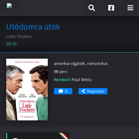
Utódomra ütök
Little Fockers
2010
amerikai vígjáték, romantikus
98 perc
Rendező:
Paul Weitz
0
Megosztás