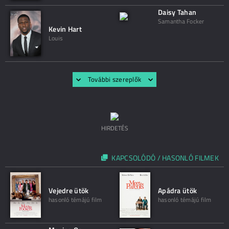
Daisy Tahan
Samantha Focker
Kevin Hart
Louis
További szereplők
HIRDETÉS
KAPCSOLÓDÓ / HASONLÓ FILMEK
Vejedre ütök
Apádra ütök
hasonló témájú film
hasonló témájú film