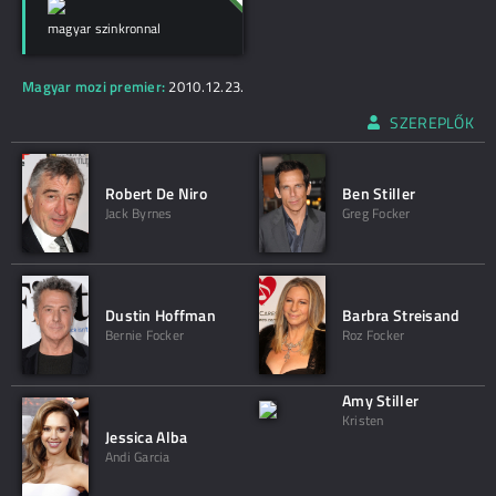
magyar szinkronnal
Magyar mozi premier:
2010.12.23.
SZEREPLŐK
Robert De Niro
Ben Stiller
Jack Byrnes
Greg Focker
Dustin Hoffman
Barbra Streisand
Bernie Focker
Roz Focker
Amy Stiller
Kristen
Jessica Alba
Andi Garcia