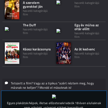
A szerelem
hasonló kategóriájú
gyerekkel jön
film
hasonló kategóriájú
film
The Duff
Egy év múlva az
oltár előtt
hasonló kategóriájú
film
hasonló kategóriájú
film
Káosz karácsonyra
Az öt kedvenc
hasonló kategóriájú
hasonló kategóriájú
film
film
Tetszett a film? Vagy az a tipikus "azért néztem meg, hogy
másnak ne kelljen"? Mondd el másoknak is!
Hozzászólások (
0
)
Egyes plakátok/képek, illetve előzetesek/videók 18 éven aluliaknak
nem ajánlott, valamint sütiket használunk.