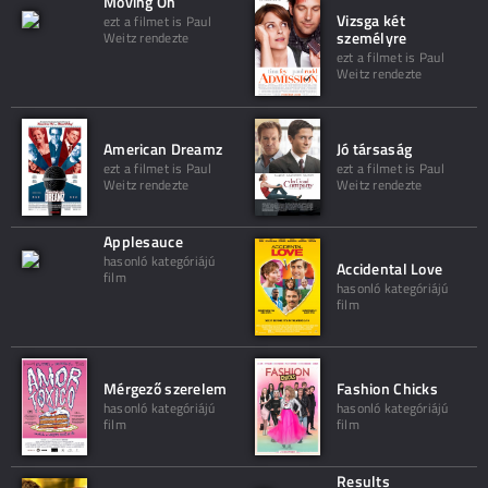
Moving On
Vizsga két
ezt a filmet is Paul
személyre
Weitz rendezte
ezt a filmet is Paul
Weitz rendezte
American Dreamz
Jó társaság
ezt a filmet is Paul
ezt a filmet is Paul
Weitz rendezte
Weitz rendezte
Applesauce
hasonló kategóriájú
Accidental Love
film
hasonló kategóriájú
film
Mérgező szerelem
Fashion Chicks
hasonló kategóriájú
hasonló kategóriájú
film
film
Results