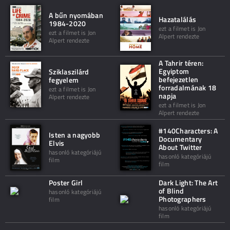
A bűn nyomában
Hazatalálás
1984-2020
ezt a filmet is Jon
ezt a filmet is Jon
Alpert rendezte
Alpert rendezte
A Tahrir téren:
Egyiptom
Sziklaszilárd
befejezetlen
fegyelem
forradalmának 18
ezt a filmet is Jon
napja
Alpert rendezte
ezt a filmet is Jon
Alpert rendezte
#140Characters: A
Isten a nagyobb
Documentary
Elvis
About Twitter
hasonló kategóriájú
hasonló kategóriájú
film
film
Poster Girl
Dark Light: The Art
of Blind
hasonló kategóriájú
Photographers
film
hasonló kategóriájú
film