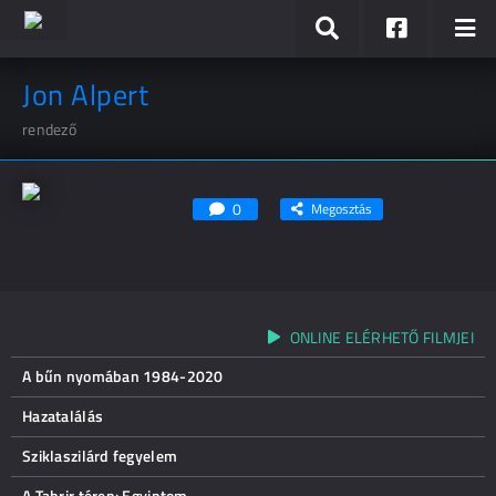
Jon Alpert
rendező
0
Megosztás
ONLINE ELÉRHETŐ FILMJEI
A bűn nyomában 1984-2020
Hazatalálás
Sziklaszilárd fegyelem
A Tahrir téren: Egyiptom