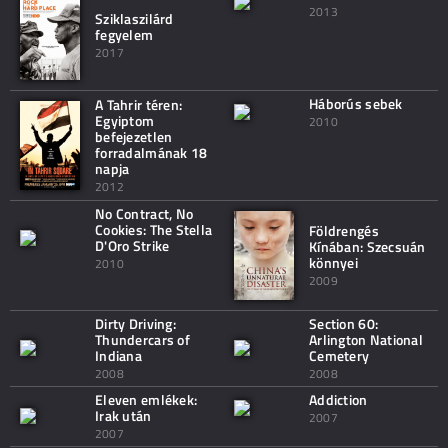
2013
Sziklaszilárd
fegyelem
2017
Háborús sebek
A Tahrir téren:
Egyiptom
2010
befejezetlen
forradalmának 18
napja
2012
No Contract, No
Cookies: The Stella
Földrengés
D'Oro Strike
Kínában: Szecsuán
könnyei
2010
2009
Dirty Driving:
Section 60:
Thundercars of
Arlington National
Indiana
Cemetery
2008
2008
Eleven emlékek:
Addiction
Irak után
2007
2007