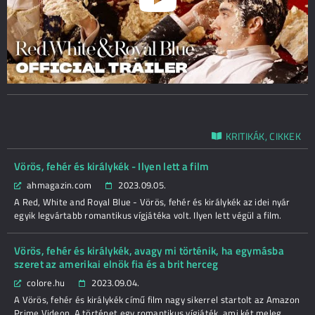
KRITIKÁK, CIKKEK
Vörös, fehér és királykék - Ilyen lett a film
ahmagazin.com
2023.09.05.
A Red, White and Royal Blue - Vörös, fehér és királykék az idei nyár
egyik legvártabb romantikus vígjátéka volt. Ilyen lett végül a film.
Vörös, fehér és királykék, avagy mi történik, ha egymásba
szeret az amerikai elnök fia és a brit herceg
colore.hu
2023.09.04.
A Vörös, fehér és királykék című film nagy sikerrel startolt az Amazon
Prime Videon. A történet egy romantikus vígjáték, ami két meleg