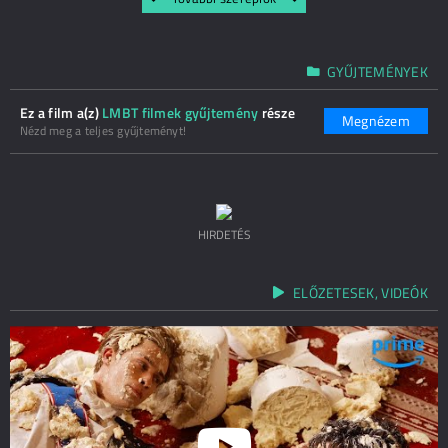
GYŰJTEMÉNYEK
Ez a film a(z)
LMBT filmek gyűjtemény
része
Megnézem
Nézd meg a teljes gyűjteményt!
HIRDETÉS
ELŐZETESEK, VIDEÓK