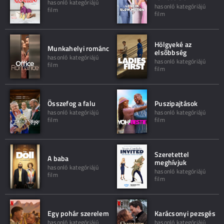
hasonló kategóriájú
hasonló kategóriájú
film
film
Hölgyeké az
Munkahelyi románc
elsőbbség
hasonló kategóriájú
hasonló kategóriájú
film
film
Összefog a falu
Puszipajtások
hasonló kategóriájú
hasonló kategóriájú
film
film
Szeretettel
A baba
meghívjuk
hasonló kategóriájú
hasonló kategóriájú
film
film
Egy pohár szerelem
Karácsonyi pezsgés
hasonló kategóriájú
hasonló kategóriájú