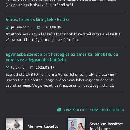
(vagyis az egyik biszexuális) srácról szól.
Vörös, fehér és királykék - Kritika
puliwood.hu
2023.08.19.
Az utóbbi évek egyik legszórakoztatóbb könyvéből végre elkészült a
várva várt film, mégsem teljes az örömünk.
Egymásba szeret a brit herceg és az amerikai elnök fia, de
nem is ez a legvadabb fantázia
telex.hu
2023.08.17.
Szerethető LMBTQ-romkom a Vörös, fehér és királykék, csak nem
igazán tudja eldönteni, hogy inkább bevállalós vagy családbarát
szeretne lenni. Mégis vezeti az Amazonon a nézettségi listákat.
KAPCSOLÓDÓ / HASONLÓ FILMEK
Szerelem lassított
Mennyei tévedés
felvételben