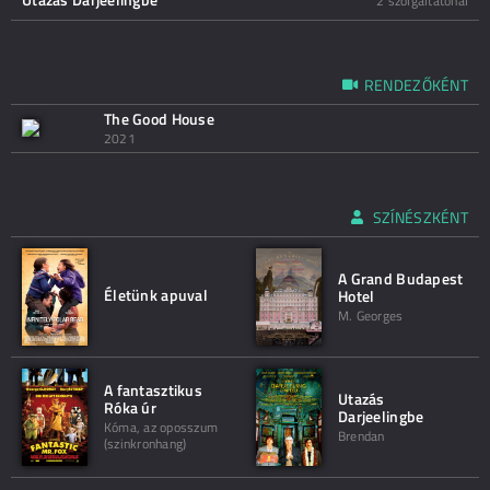
2 szolgáltatónál
RENDEZŐKÉNT
The Good House
2021
SZÍNÉSZKÉNT
A Grand Budapest
Életünk apuval
Hotel
M. Georges
A fantasztikus
Utazás
Róka úr
Darjeelingbe
Kóma, az oposszum
Brendan
(szinkronhang)