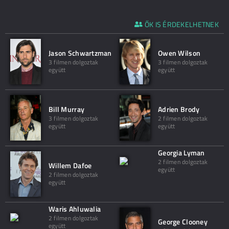
ŐK IS ÉRDEKELHETNEK
Jason Schwartzman
Owen Wilson
3 filmen dolgoztak
3 filmen dolgoztak
együtt
együtt
Bill Murray
Adrien Brody
3 filmen dolgoztak
2 filmen dolgoztak
együtt
együtt
Georgia Lyman
2 filmen dolgoztak
Willem Dafoe
együtt
2 filmen dolgoztak
együtt
Waris Ahluwalia
2 filmen dolgoztak
George Clooney
együtt