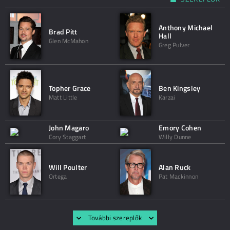
Anthony Michael
Brad Pitt
Hall
Glen McMahon
Greg Pulver
Topher Grace
Ben Kingsley
Matt Little
Karzai
John Magaro
Emory Cohen
Cory Staggart
Willy Dunne
Will Poulter
Alan Ruck
Ortega
Pat Mackinnon
További szereplők