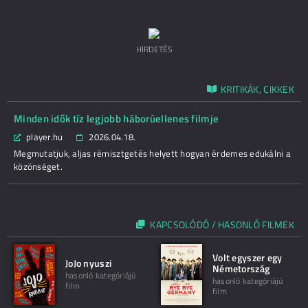
HIRDETÉS
KRITIKÁK, CIKKEK
Minden idők tíz legjobb háborúellenes filmje
player.hu
2026.04.18.
Megmutatjuk, aljas rémisztgetés helyett hogyan érdemes edukálni a
közönséget.
KAPCSOLÓDÓ / HASONLÓ FILMEK
Volt egyszer egy
JoJo nyuszi
Németország
hasonló kategóriájú
hasonló kategóriájú
film
film