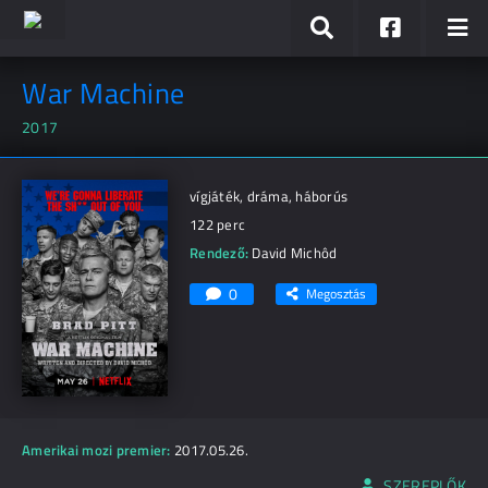
War Machine
2017
vígjáték, dráma, háborús
122 perc
Rendező:
David Michôd
0
Megosztás
Amerikai mozi premier:
2017.05.26.
SZEREPLŐK