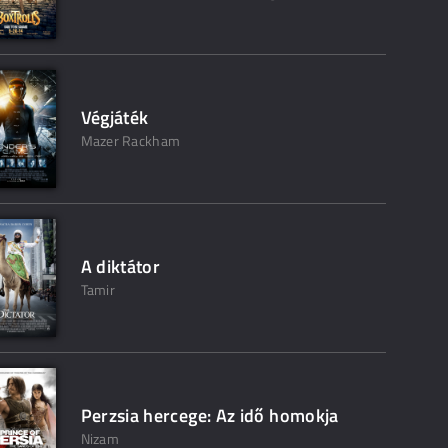
Végjáték
Mazer Rackham
A diktátor
Tamir
Perzsia hercege: Az idő homokja
Nizam