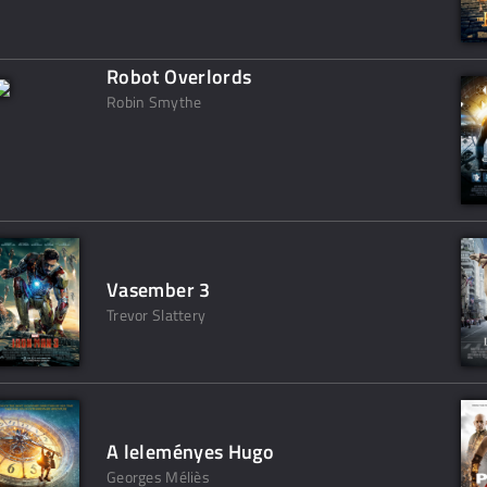
Robot Overlords
Robin Smythe
Vasember 3
Trevor Slattery
A leleményes Hugo
Georges Méliès