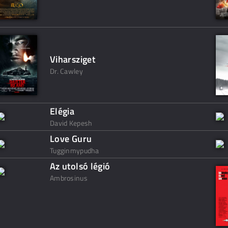
Viharsziget
Dr. Cawley
Elégia
David Kepesh
Love Guru
Tugginmypudha
Az utolsó légió
Ambrosinus