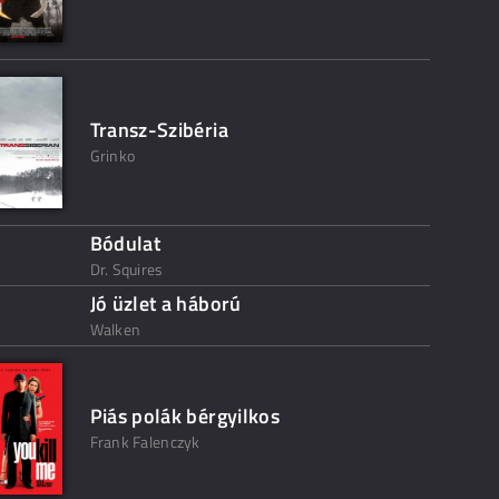
Transz-Szibéria
Grinko
Bódulat
Dr. Squires
Jó üzlet a háború
Walken
Piás polák bérgyilkos
Frank Falenczyk