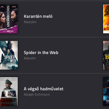
Karantén meló
Malcolm
Spider in the Web
Adereth
A végső hadművelet
Adolph Eichmann