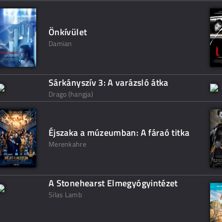
Önkívület
Damian
Sárkányszív 3: A varázsló átka
Drago (hangja)
Éjszaka a múzeumban: A fáraó titka
Merenkahre
A Stonehearst Elmegyógyintézet
Silas Lamb