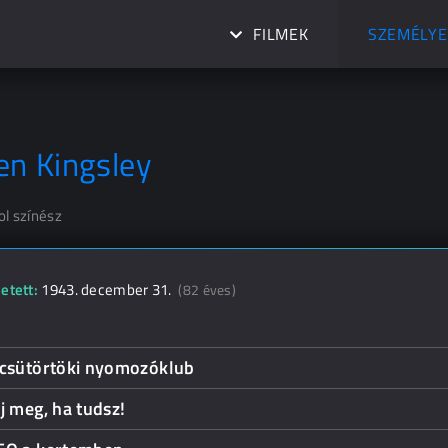
FILMEK
SZEMÉLYE
en Kingsley
ol színész
etett:
1943. december 31.
(82 éves)
 csütörtöki nyomozóklub
j meg, ha tudsz!