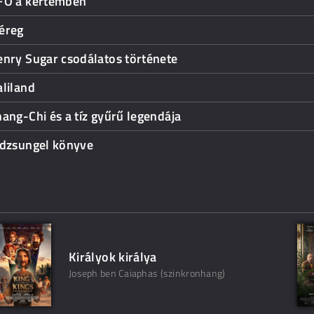
FO a kertemben
éreg
nry Sugar csodálatos története
liland
ang-Chi és a tíz gyűrű legendája
 dzsungel könyve
Királyok királya
Joseph ben Caiaphas (szinkronhang)