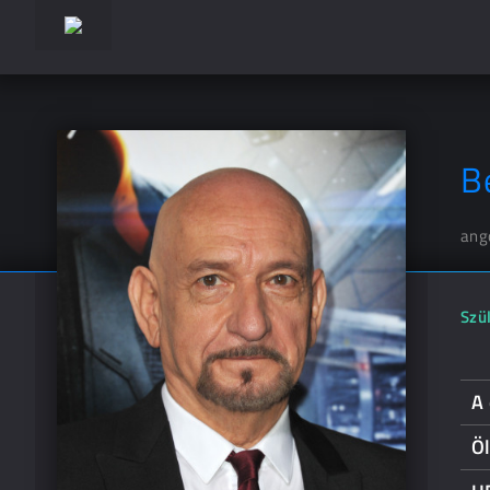
B
ang
Szül
A
Öl