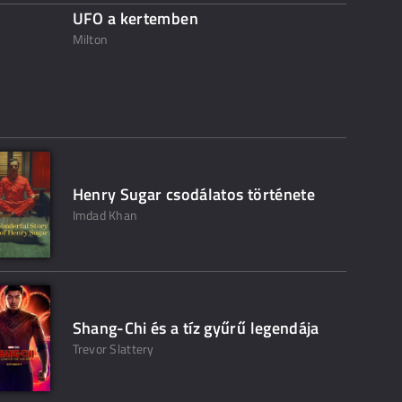
UFO a kertemben
Milton
Henry Sugar csodálatos története
Imdad Khan
Shang-Chi és a tíz gyűrű legendája
Trevor Slattery