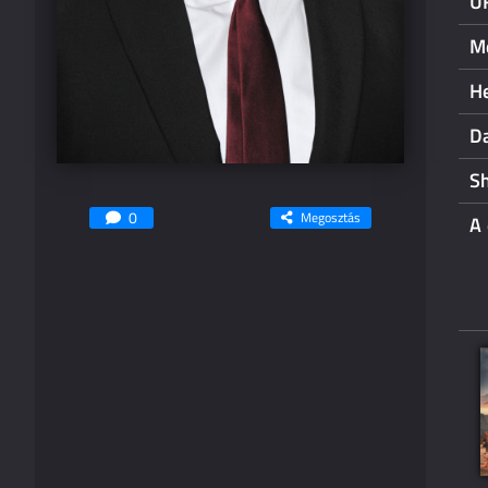
U
M
He
Da
Sh
0
Megosztás
A